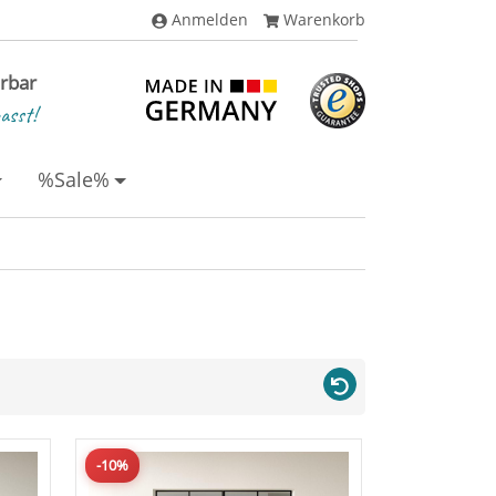
Anmelden
Warenkorb
erbar
asst!
%Sale%
-10%