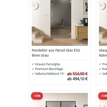
Pendeltür aus Parsol Glas ESG
Glas
8mm Grau
Rah
✓
Graues Parsolglas
✓
Pre
✓
Premium Beschläge
✓
Rob
ab
554,00 €
✓
Selbstschließend 15°
✓
Sel
ab
494,10 €
-10%
-10