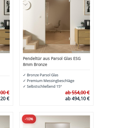
Pendeltür aus Parsol Glas ESG
8mm Bronze
✓
Bronze Parsol Glas
✓
Premium Messingbeschläge
✓
Selbstschließend 15°
,00 €
ab
554,00 €
,20 €
ab
494,10 €
-10%