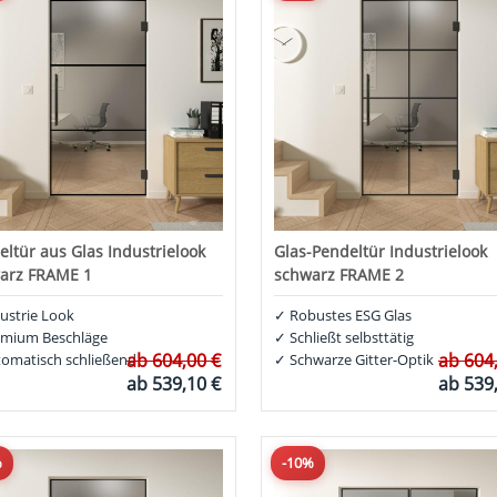
eltür aus Glas Industrielook
Glas-Pendeltür Industrielook
arz FRAME 1
schwarz FRAME 2
ustrie Look
✓
Robustes ESG Glas
mium Beschläge
✓
Schließt selbsttätig
ab
604,00 €
ab
604
omatisch schließend
✓
Schwarze Gitter-Optik
ab
539,10 €
ab
539
%
-10%