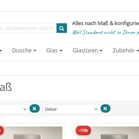
Alles nach Maß & konfiguri
Weil Standard nicht zu Ihnen p
Dusche
Glas
Glastüren
Zubehör
Maß
%
-10%