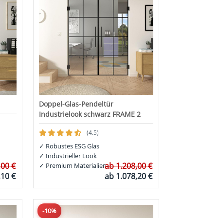
Doppel-Glas-Pendeltür
Industrielook schwarz FRAME 2
(4.5)
✓
Robustes ESG Glas
✓
Industrieller Look
,00 €
ab
1.208,00 €
✓
Premium Materialien
,10 €
ab
1.078,20 €
-10%