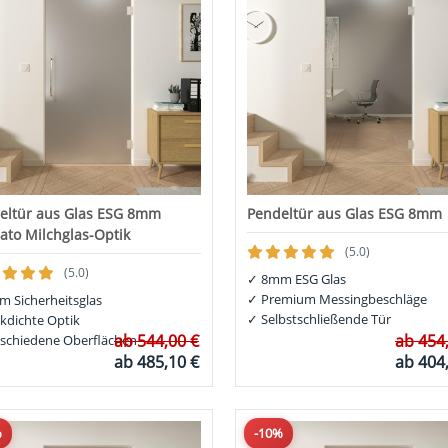
eltür aus Glas ESG 8mm
Pendeltür aus Glas ESG 8mm
nato Milchglas-Optik
(5.0)
(5.0)
✓
8mm ESG Glas
✓
Premium Messingbeschläge
 Sicherheitsglas
✓
Selbstschließende Tür
ckdichte Optik
ab
544,00 €
ab
454
schiedene Oberflächen
ab
485,10 €
ab
404
%
-10%