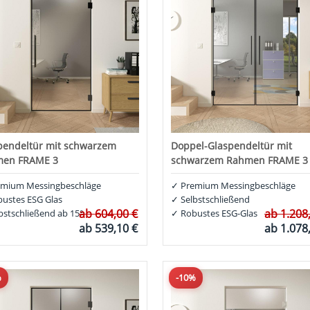
pendeltür mit schwarzem
Doppel-Glaspendeltür mit
men FRAME 3
schwarzem Rahmen FRAME 3
mium Messingbeschläge
✓
Premium Messingbeschläge
ustes ESG Glas
✓
Selbstschließend
ab
604,00 €
ab
1.208
bstschließend ab 15°
✓
Robustes ESG-Glas
ab
539,10 €
ab
1.078
%
-10%