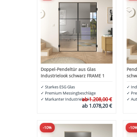
Doppel-Pendeltür aus Glas
Pend
Industrielook schwarz FRAME 1
schw
✓
Starkes ESG Glas
✓
Ind
✓
Premium Messingbeschläge
✓
Pre
ab
1.208,00 €
✓
Markanter Industrielook
✓
Aut
ab
1.078,20 €
-10%
-10