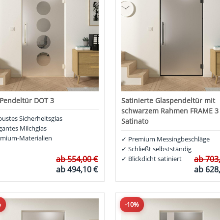
 Pendeltür DOT 3
Satinierte Glaspendeltür mit
schwarzem Rahmen FRAME 3
ustes Sicherheitsglas
Satinato
gantes Milchglas
mium-Materialien
✓
Premium Messingbeschläge
✓
Schließt selbstständig
ab
554,00 €
ab
703
✓
Blickdicht satiniert
ab
494,10 €
ab
628
%
-10%