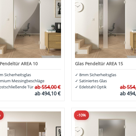
 Pendeltür AREA 10
Glas Pendeltür AREA 15
 Sicherheitsglas
✓
8mm Sicherheitsglas
mium Messingbeschläge
✓
Satiniertes Glas
ab
554,00 €
ab
554
bstschließende Tür
✓
Edelstahl Optik
ab
494,10 €
ab
494
%
-10%