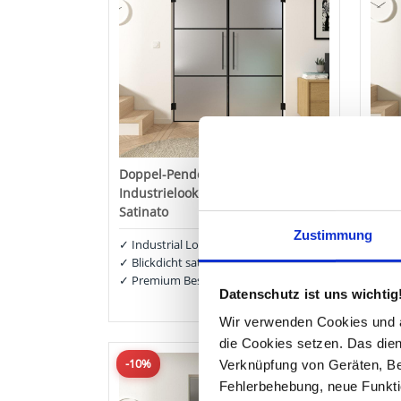
Doppel-Pendeltür aus Glas
Glas
Industrielook schwarz FRAME 1
schw
Satinato
✓
Ind
Zustimmung
✓
Sel
✓
Industrial Look
✓
Pre
✓
Blickdicht satiniert
ab
1.386,00 €
✓
Premium Beschläge
Datenschutz ist uns wichtig
ab
1.238,40 €
Wir verwenden Cookies und äh
die Cookies setzen. Das dient
-10%
-10
Verknüpfung von Geräten, Be
Fehlerbehebung, neue Funkti