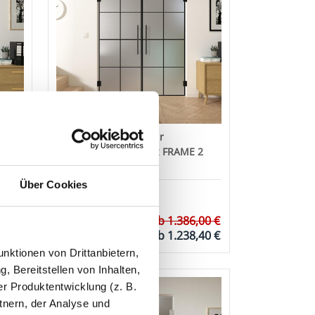
A 3
Doppel-Glas-Pendeltür
Industrielook schwarz FRAME 2
Satinato
Über Cookies
✓
Weißglas erhältlich
✓
Blickdicht satiniert
,00 €
ab
1.386,00 €
✓
Industrie Look
,10 €
ab
1.238,40 €
nktionen von Drittanbietern,
, Bereitstellen von Inhalten,
-10%
r Produktentwicklung (z. B.
tnern, der Analyse und