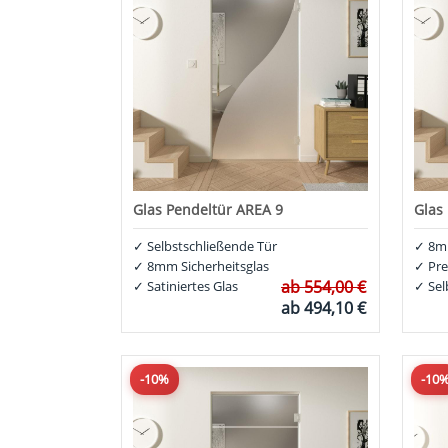
Glas Pendeltür AREA 9
Glas
✓
Selbstschließende Tür
✓
8mm
✓
8mm Sicherheitsglas
✓
Pre
ab
554,00 €
✓
Satiniertes Glas
✓
Sel
ab
494,10 €
-10%
-10