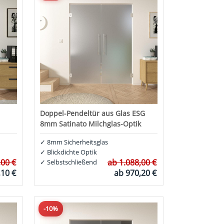
Doppel-Pendeltür aus Glas ESG
8mm Satinato Milchglas-Optik
✓
8mm Sicherheitsglas
✓
Blickdichte Optik
,00 €
ab
1.088,00 €
✓
Selbstschließend
,10 €
ab
970,20 €
-10%