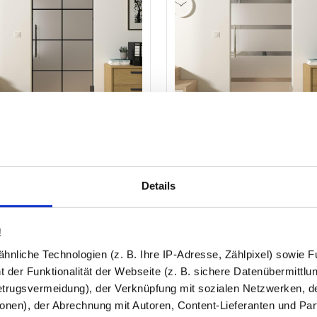
-Pendeltür Industrielook
Glas Pendeltür mit Dekor ARE
arz FRAME 2 Satinato
✓
8 mm stark
✓
Sicherheitsglas ESG
ustrie Look
Details
✓
Milchglas-Dekor
bstschließend ab 15°
mium Messing
ab
703,00 €
ab
554
!
ab
628,20 €
ab
494
nliche Technologien (z. B. Ihre IP-Adresse, Zählpixel) sowie Fu
 der Funktionalität der Webseite (z. B. sichere Datenübermittlung
%
-10%
trugsvermeidung), der Verknüpfung mit sozialen Netzwerken, de
onen), der Abrechnung mit Autoren, Content-Lieferanten und Par