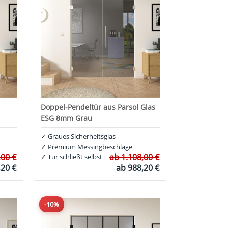
Doppel-Pendeltür aus Parsol Glas
ESG 8mm Grau
✓
Graues Sicherheitsglas
✓
Premium Messingbeschläge
,00 €
ab
1.108,00 €
✓
Tür schließt selbst
,20 €
ab
988,20 €
-10%