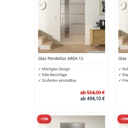
Glas Pendeltür AREA 12
Glas
✓
Milchglas-Design
✓
Rob
✓
Edle Beschläge
✓
Ele
✓
Stufenlos einstellbar
✓
Pre
ab
554,00 €
ab
494,10 €
-10%
-10