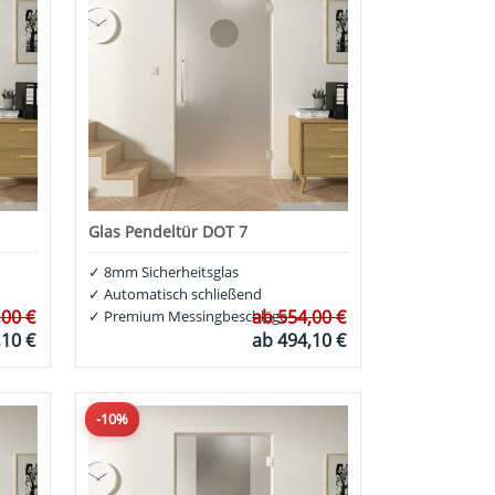
Glas Pendeltür DOT 7
✓
8mm Sicherheitsglas
✓
Automatisch schließend
,00 €
ab
554,00 €
✓
Premium Messingbeschläge
,10 €
ab
494,10 €
-10%