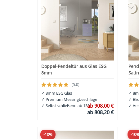
Doppel-Pendeltür aus Glas ESG
Pend
8mm
Sati
(5.0)
✓
8mm ESG Glas
✓
8mm
✓
Premium Messingbeschläge
✓
Bli
ab
908,00 €
✓
Selbstschließend ab 15°
✓
Ver
ab
808,20 €
-10%
-10