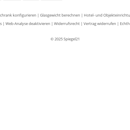
schrank konfigurieren
|
Glasgewicht berechnen
|
Hotel- und Objekteinricht
s
|
Web-Analyse deaktivieren
|
Widerrufsrecht
|
Vertrag widerrufen
|
Echth
© 2025 Spiegel21