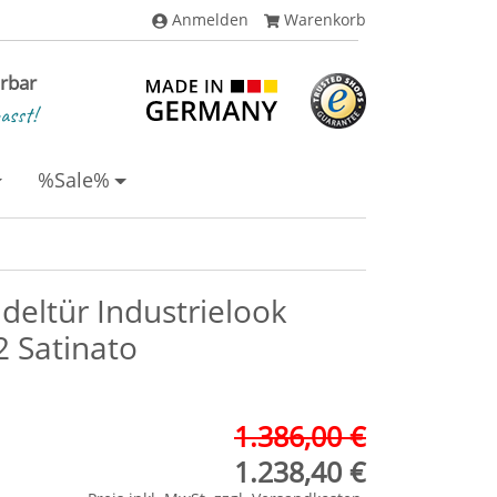
Anmelden
Warenkorb
erbar
asst!
%Sale%
deltür Industrielook
 Satinato
1.386,00 €
1.238,40 €