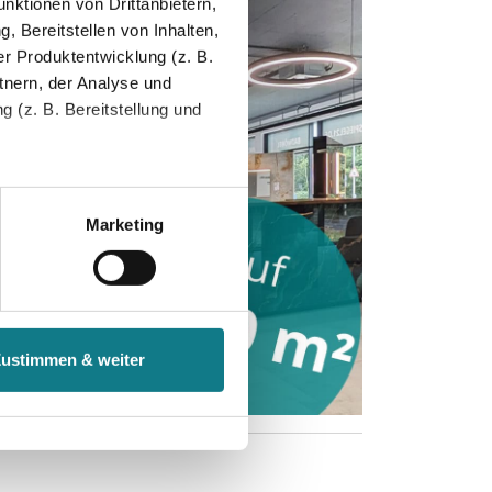
nktionen von Drittanbietern,
, Bereitstellen von Inhalten,
r Produktentwicklung (z. B.
tnern, der Analyse und
 (z. B. Bereitstellung und
tenende können Sie mehr über
ungen vornehmen.
Marketing
nenbezogenen Daten zu den
 ist es, wenn Sie dazu unter
Zustimmen & weiter
herige Verarbeitung nicht