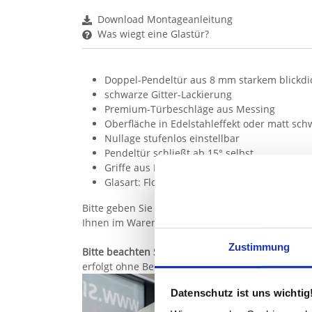
Download Montageanleitung
Was wiegt eine Glastür?
Doppel-Pendeltür aus 8 mm starkem blickd
schwarze Gitter-Lackierung
Premium-Türbeschläge aus Messing
Oberfläche in Edelstahleffekt oder matt sch
Nullage stufenlos einstellbar
Pendeltür schließt ab 15° selbst
Griffe aus Edelstahl gebürstet oder schwarz
Glasart: Floatglas oder in Variante Weißglas 
Bitte geben Sie im Konfigurator die lichten Maße
Ihnen im Warenkorb angezeigt.
Zustimmung
Bitte beachten Sie:
Die Wandbefestigung ist nicht
erfolgt ohne Befestigungsmaterial, da wir die B
Sie haben gelesen: Doppel-Glas-Pendeltür Indust
Datenschutz ist uns wichtig