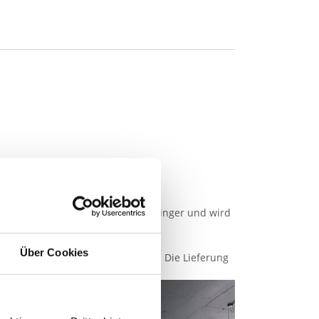
4 mm (Breite) bzw. 7 mm (Höhe) geringer und wird
Über Cookies
 die Tür flächenbündig einzubauen. Die Lieferung