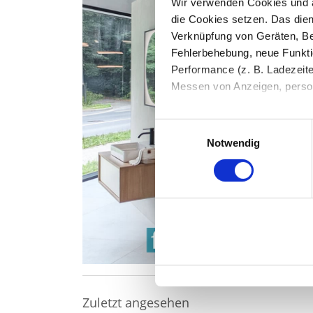
Wir verwenden Cookies und äh
die Cookies setzen. Das dient
Verknüpfung von Geräten, Be
Fehlerbehebung, neue Funkti
Performance (z. B. Ladezeite
Messen von Anzeigen, persona
Die Einzelheiten können Sie
Einwilligungsauswahl
die eingesetzten Technologi
Notwendig
Indem Sie auf den Button "Zu
genannten Zwecken ein.
Ihre Einwilligung können Sie 
"Cookies" Ihre getroffene Au
berührt.
Impressum
|
Datenschutz
Zuletzt angesehen