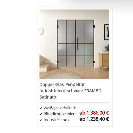
Doppel-Glas-Pendeltür
Industrielook schwarz FRAME 2
Satinato
✓
Weißglas erhältlich
ab
1.386,00 €
✓
Blickdicht satiniert
ab
1.238,40 €
✓
Industrie Look