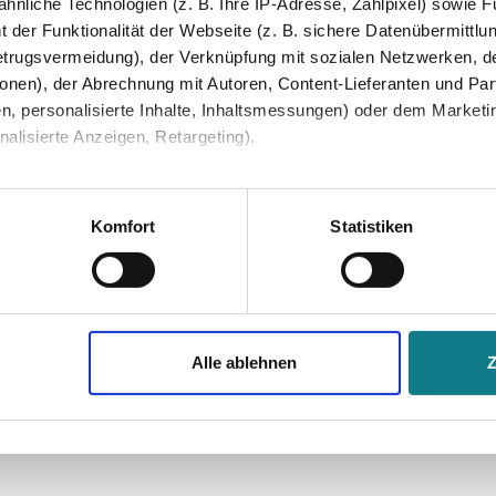
nliche Technologien (z. B. Ihre IP-Adresse, Zählpixel) sowie Fu
 der Funktionalität der Webseite (z. B. sichere Datenübermittlung
trugsvermeidung), der Verknüpfung mit sozialen Netzwerken, de
onen), der Abrechnung mit Autoren, Content-Lieferanten und Par
n, personalisierte Inhalte, Inhaltsmessungen) oder dem Marketing
lisierte Anzeigen, Retargeting).
 unter Datenschutz nachlesen. Über den Link "Cookies" am Sei
en und Partner erfahren und die von Ihnen gewünschten Einstell
Komfort
Statistiken
stimmen" klicken, willigen Sie in die Verarbeitung Ihrer perso
jederzeit mit Wirkung für die Zukunft widerrufen. Am einfachsten
Alle ablehnen
swahl anpassen. Durch den Widerruf der Einwilligung wird die vor