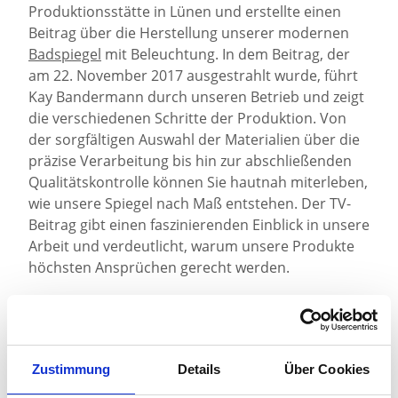
Produktionsstätte in Lünen und erstellte einen
Beitrag über die Herstellung unserer modernen
Badspiegel
mit Beleuchtung. In dem Beitrag, der
am 22. November 2017 ausgestrahlt wurde, führt
Kay Bandermann durch unseren Betrieb und zeigt
die verschiedenen Schritte der Produktion. Von
der sorgfältigen Auswahl der Materialien über die
präzise Verarbeitung bis hin zur abschließenden
Qualitätskontrolle können Sie hautnah miterleben,
wie unsere Spiegel nach Maß entstehen. Der TV-
Beitrag gibt einen faszinierenden Einblick in unsere
Arbeit und verdeutlicht, warum unsere Produkte
höchsten Ansprüchen gerecht werden.
Quelle:
WDR Lokalzeit Dortmund
, 22.11.2017
Die Ares GmbH ist stolz darauf, Ihnen exklusive
Zustimmung
Details
Über Cookies
und individuelle Lösungen für Ihre Badgestaltung
anbieten zu können. Unser Gründerpreis 2018 und