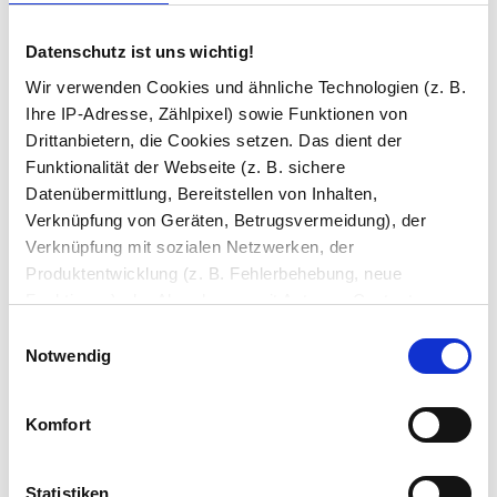
Über uns
Datenschutz ist uns wichtig!
Wir verwenden Cookies und ähnliche Technologien (z. B.
Über Uns
Ihre IP-Adresse, Zählpixel) sowie Funktionen von
Badausstellung Dortmund
Drittanbietern, die Cookies setzen. Das dient der
Funktionalität der Webseite (z. B. sichere
Spiegel21 Spiegelshop
Datenübermittlung, Bereitstellen von Inhalten,
Aktuelles
Verknüpfung von Geräten, Betrugsvermeidung), der
Verknüpfung mit sozialen Netzwerken, der
Videos
Produktentwicklung (z. B. Fehlerbehebung, neue
Stellenanzeigen / Ausbildung
Funktionen), der Abrechnung mit Autoren, Content-
Lieferanten und Partnern, der Analyse und Performance
Einwilligungsauswahl
Service
(z. B. Ladezeiten, personalisierte Inhalte,
Notwendig
Inhaltsmessungen) oder dem Marketing (z. B.
Häufige Fragen
Bereitstellung und Messen von Anzeigen, personalisierte
Komfort
Anzeigen, Retargeting).
Zubehör
Montageanleitungen
Die Einzelheiten können Sie unter Datenschutz
Statistiken