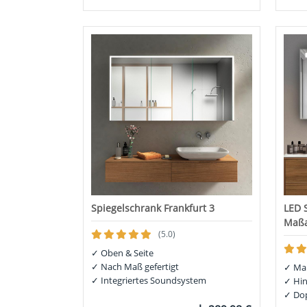
Spiegelschrank Frankfurt 3
LED 
Maßa
(5.0)
✓
Oben & Seite
✓
Nach Maß gefertigt
✓
Maß
✓
Integriertes Soundsystem
✓
Hin
✓
Dop