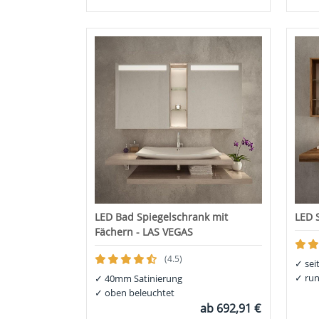
LED Bad Spiegelschrank mit
LED 
Fächern - LAS VEGAS
(4.5)
✓
sei
✓
run
✓
40mm Satinierung
✓
oben beleuchtet
ab
692,91 €