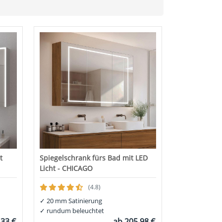
t
Spiegelschrank fürs Bad mit LED
Licht - CHICAGO
(4.8)
✓
20 mm Satinierung
✓
rundum beleuchtet
,33 €
ab
205,98 €