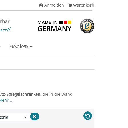
Anmelden
Warenkorb
erbar
asst!
%Sale%
utz-Spiegelschränken
, die in die Wand
Mehr...