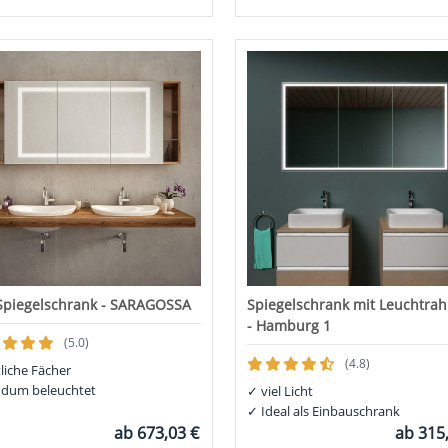
Spiegelschrank - SARAGOSSA
Spiegelschrank mit Leuchtra
- Hamburg 1
(5.0)
(4.8)
tliche Fächer
dum beleuchtet
✓
viel Licht
✓
Ideal als Einbauschrank
ab
673,03 €
ab
315