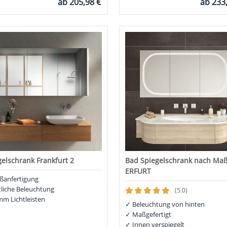
ab
205,98 €
ab
233
gelschrank Frankfurt 2
Bad Spiegelschrank nach Maß
ERFURT
anfertigung
tliche Beleuchtung
(5.0)
m Lichtleisten
✓
Beleuchtung von hinten
✓
Maßgefertigt
✓
Innen verspiegelt