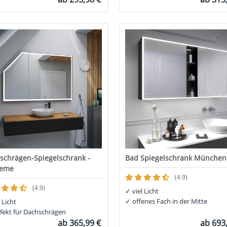
schrägen-Spiegelschrank -
Bad Spiegelschrank München
reme
(4.9)
(4.9)
✓
viel Licht
✓
offenes Fach in der Mitte
 Licht
fekt für Dachschrägen
ab
365,99 €
ab
693