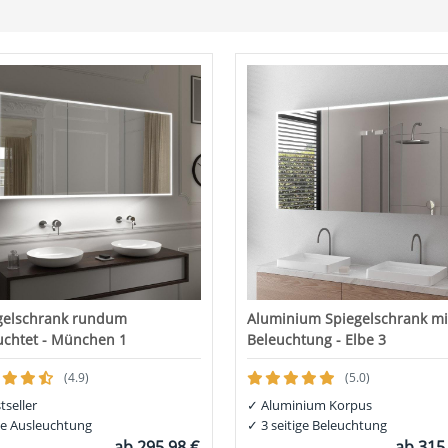
gelschrank rundum
Aluminium Spiegelschrank mi
uchtet - München 1
Beleuchtung - Elbe 3
(4.9)
(5.0)
tseller
✓
Aluminium Korpus
e Ausleuchtung
✓
3 seitige Beleuchtung
ab
295,98 €
ab
315