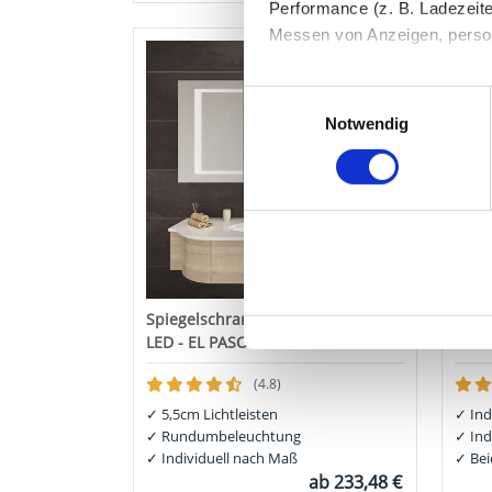
Performance (z. B. Ladezeite
Messen von Anzeigen, persona
Die Einzelheiten können Sie
Einwilligungsauswahl
die eingesetzten Technologi
Notwendig
Indem Sie auf den Button "Zu
genannten Zwecken ein.
Ihre Einwilligung können Sie 
"Cookies" Ihre getroffene Au
berührt.
Spiegelschrank für das Bad mit
LED-
LED - EL PASO
DALL
Impressum
|
Datenschutz
(4.8)
✓
5,5cm Lichtleisten
✓
Ind
✓
Rundumbeleuchtung
✓
Ind
✓
Individuell nach Maß
✓
Bei
ab
233,48 €