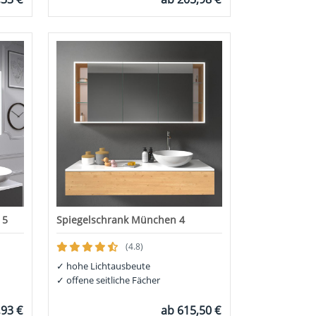
 5
Spiegelschrank München 4
(4.8)
✓
hohe Lichtausbeute
✓
offene seitliche Fächer
,93 €
ab
615,50 €