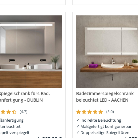
Spiegelschrank fürs Bad,
Badezimmerspiegelschrank
nfertigung - DUBLIN
beleuchtet LED - AACHEN
(4.7)
(5.0)
anfertigung
✓
Indirekte Beleuchtung
terleuchtet
✓
Maßgefertigt konfigurierbar
pelt verspiegelt
✓
Doppelseitige Spiegeltüren