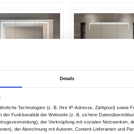
Details
Spiegelschrank mit
Beleuchteter Spiegelschrank 
uchtung - CLEVELAND
KOPENHAGEN
!
✓
Licht durch Satinierung
(4.8)
nliche Technologien (z. B. Ihre IP-Adresse, Zählpixel) sowie Fu
✓
Nach Maß gefertigt
 der Funktionalität der Webseite (z. B. sichere Datenübermittlung
eitige Beleuchtung
✓
Innen verspiegelt
trugsvermeidung), der Verknüpfung mit sozialen Netzwerken, de
ab
205,98 €
ab
673
onen), der Abrechnung mit Autoren, Content-Lieferanten und Par