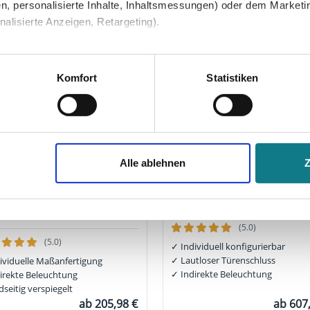
n, personalisierte Inhalte, Inhaltsmessungen) oder dem Marketing
lisierte Anzeigen, Retargeting).
 unter Datenschutz nachlesen. Über den Link "Cookies" am Sei
en und Partner erfahren und die von Ihnen gewünschten Einstell
Komfort
Statistiken
stimmen" klicken, willigen Sie in die Verarbeitung Ihrer perso
jederzeit mit Wirkung für die Zukunft widerrufen. Am einfachsten
Alle ablehnen
swahl anpassen. Durch den Widerruf der Einwilligung wird die vor
Spiegelschrank nach Maß -
Spiegelschrank - MALAGA
AS
(5.0)
(5.0)
✓
Individuell konfigurierbar
✓
Lautloser Türenschluss
ividuelle Maßanfertigung
✓
Indirekte Beleuchtung
irekte Beleuchtung
dseitig verspiegelt
ab
205,98 €
ab
607