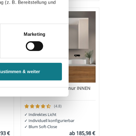
 (z. B. Bereitstellung und
tenende können Sie mehr über
ungen vornehmen.
Marketing
nenbezogenen Daten zu den
 ist es, wenn Sie dazu unter
Zustimmen & weiter
herige Verarbeitung nicht
Bad Spiegelschrank - nur INNEN
beleuchtet - BRISTOL
(4.8)
✓
Indirektes Licht
✓
Individuell konfigurierbar
✓
Blum Soft-Close
,93 €
ab
185,98 €