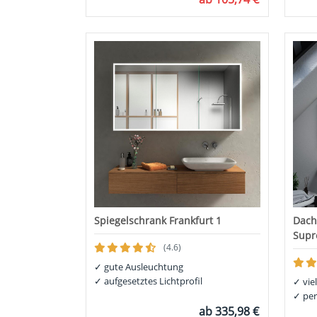
Spiegelschrank Frankfurt 1
Dach
Sup
(4.6)
✓
gute Ausleuchtung
✓
aufgesetztes Lichtprofil
✓
viel
✓
per
ab
335,98 €