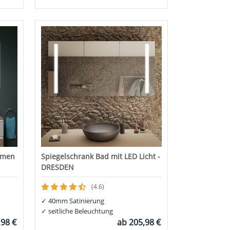
hmen
Spiegelschrank Bad mit LED Licht -
DRESDEN
(4.6)
✓
40mm Satinierung
✓
seitliche Beleuchtung
,98 €
ab
205,98 €