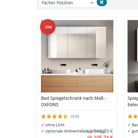
-25%
Bad Spiegelschrank nach Maß -
Spie
OXFORD
bele
(4.8)
✓
ohne Licht
✓
Bes
ab
140,99 €
✓
optionale Ambientebeleuchtung
✓
gut
ab
105,74 €