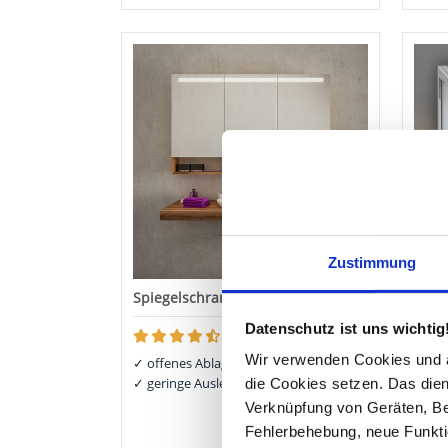
Zustimmung
Spiegelschrank - BUDAPEST
Bad 
Bele
Datenschutz ist uns wichtig
(4.5)
Wir verwenden Cookies und äh
✓
offenes Ablagefach
✓
geringe Ausleuchtung
die Cookies setzen. Das dient
✓
3 s
Verknüpfung von Geräten, Be
ab
432,48 €
Fehlerbehebung, neue Funkti