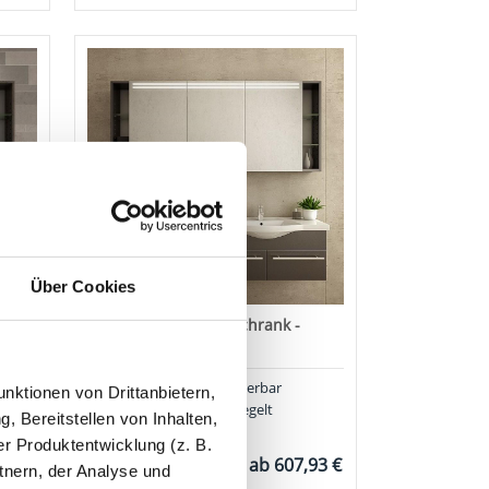
Über Cookies
-
Badezimmerspiegelschrank -
GOTLAND
✓
Wunschmaß konfigurierbar
nktionen von Drittanbietern,
✓
Innen & außen verspiegelt
, Bereitstellen von Inhalten,
✓
Satinierte Lichtflächen
r Produktentwicklung (z. B.
,03 €
ab
607,93 €
tnern, der Analyse und