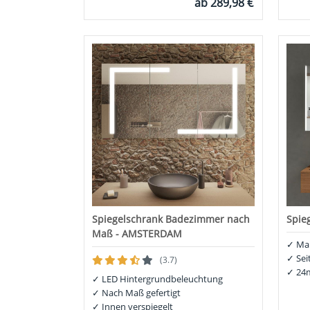
ab
289,98 €
Spiegelschrank Badezimmer nach
Spie
Maß - AMSTERDAM
✓
Maß
✓
Sei
(3.7)
✓
24m
✓
LED Hintergrundbeleuchtung
✓
Nach Maß gefertigt
✓
Innen verspiegelt