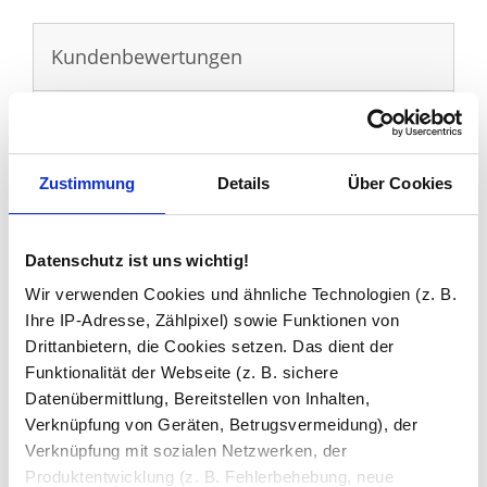
Sie haben gelesen: LED Spiegelschrank kaufen - Sarago
Kundenbewertungen
5.0
3 Bewertungen
Zustimmung
Details
Über Cookies
5 Sterne
3 (100%)
Datenschutz ist uns wichtig!
4 Sterne
0 (0%)
Wir verwenden Cookies und ähnliche Technologien (z. B.
3 Sterne
0 (0%)
Ihre IP-Adresse, Zählpixel) sowie Funktionen von
2 Sterne
0 (0%)
Drittanbietern, die Cookies setzen. Das dient der
Funktionalität der Webseite (z. B. sichere
1 Stern
0 (0%)
Datenübermittlung, Bereitstellen von Inhalten,
Verknüpfung von Geräten, Betrugsvermeidung), der
Susanne T.
Verknüpfung mit sozialen Netzwerken, der
16.08.2025
Produktentwicklung (z. B. Fehlerbehebung, neue