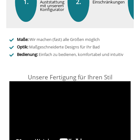
1.
2.
3
Auststattung
Einschränkungen
mit unserem
Konfigurator
Maße:
Wir machen (fast) alle Größen möglich
Optik:
Maßgeschneiderte Designs für Ihr Bad
Bedienung:
Einfach zu bedienen, komfortabel und intuitiv
Unsere Fertigung für Ihren Stil