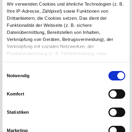
Wir verwenden Cookies und ähnliche Technologien (z. B.
Ihre IP-Adresse, Zählpixel) sowie Funktionen von
Neu im Sortiment
Drittanbietern, die Cookies setzen. Das dient der
Funktionalität der Webseite (z. B. sichere
Datenübermittlung, Bereitstellen von Inhalten,
Verknüpfung von Geräten, Betrugsvermeidung), der
Verknüpfung mit sozialen Netzwerken, der
Produktentwicklung (z. B. Fehlerbehebung, neue
Funktionen), der Abrechnung mit Autoren, Content-
Lieferanten und Partnern, der Analyse und Performance
Einwilligungsauswahl
(z. B. Ladezeiten, personalisierte Inhalte,
Notwendig
Glasplatte für Tisch
Einbau Spiegelschränke
Inhaltsmessungen) oder dem Marketing (z. B.
(Unterputz)
Bereitstellung und Messen von Anzeigen, personalisierte
Komfort
Anzeigen, Retargeting).
Die Einzelheiten können Sie unter Datenschutz
Statistiken
nachlesen. Über den Link "Cookies" am Seitenende
können Sie mehr über die eingesetzten Technologien und
Marketing
Partner erfahren und die von Ihnen gewünschten