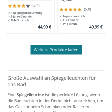
6W, IP44
(4.0)
(5.0)
✓
Top Spiegelbeleuchtung
✓
Anpassbares Licht
✓
5 Jahre Garantie
✓
A++ Effizienz
✓
IP44 Spritzschutz
✓
IP44 Schutz
44,99 €
49,99 €
Weitere Produkte laden
Große Auswahl an Spiegelleuchten für
das Bad
Eine
Spiegelleuchte
ist die perfekte Lösung, wenn
die Badleuchten in der Decke nicht ausreichen, um
das Gesicht beim Schminken oder Rasieren