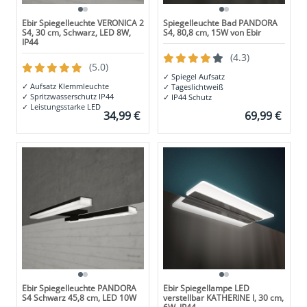
Ebir Spiegelleuchte VERONICA 2
Spiegelleuchte Bad PANDORA
S4, 30 cm, Schwarz, LED 8W,
S4, 80,8 cm, 15W von Ebir
IP44
(4.3)
(5.0)
✓
Spiegel Aufsatz
✓
Aufsatz Klemmleuchte
✓
Tageslichtweiß
✓
Spritzwasserschutz IP44
✓
IP44 Schutz
✓
Leistungsstarke LED
34,99 €
69,99 €
Ebir Spiegelleuchte PANDORA
Ebir Spiegellampe LED
S4 Schwarz 45,8 cm, LED 10W
verstellbar KATHERINE I, 30 cm,