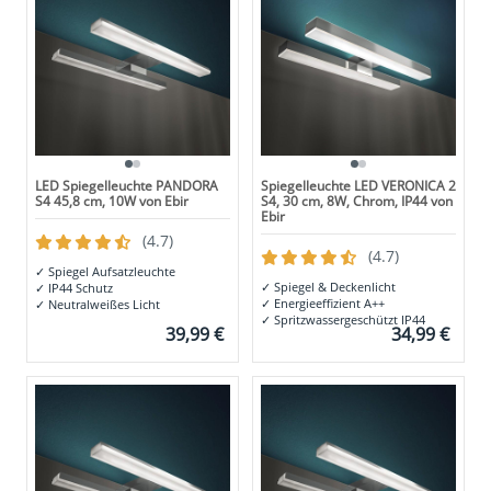
LED Spiegelleuchte PANDORA
Spiegelleuchte LED VERONICA 2
S4 45,8 cm, 10W von Ebir
S4, 30 cm, 8W, Chrom, IP44 von
Ebir
(4.7)
(4.7)
✓
Spiegel Aufsatzleuchte
✓
Spiegel & Deckenlicht
✓
IP44 Schutz
✓
Energieeffizient A++
✓
Neutralweißes Licht
✓
Spritzwassergeschützt IP44
39,99 €
34,99 €