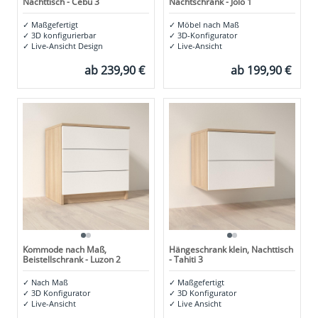
Nachttisch - Cebu 3
Nachtschrank - Jolo 1
✓
Maßgefertigt
✓
Möbel nach Maß
✓
3D konfigurierbar
✓
3D-Konfigurator
✓
Live-Ansicht Design
✓
Live-Ansicht
ab
239,90 €
ab
199,90 €
Kommode nach Maß,
Hängeschrank klein, Nachttisch
Beistellschrank - Luzon 2
- Tahiti 3
✓
Nach Maß
✓
Maßgefertigt
✓
3D Konfigurator
✓
3D Konfigurator
✓
Live-Ansicht
✓
Live Ansicht