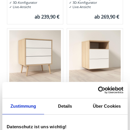
✓
3D-Konfigurator
✓
3D-Konfigurator
✓
Live-Ansicht
✓
Live-Ansicht
ab
239,90 €
ab
269,90 €
Nachttisch Boxspringbett,
Nachttisch - Luzon 1
Kommode - Cebu 5
✓
Maßgefertigt
✓
Maßanfertigung
✓
3D-Konfigurator
Zustimmung
Details
Über Cookies
✓
3D Konfigurator
✓
Live-Vorschau
✓
Live-Ansicht
ab
239,90 €
ab
239,90 €
Datenschutz ist uns wichtig!