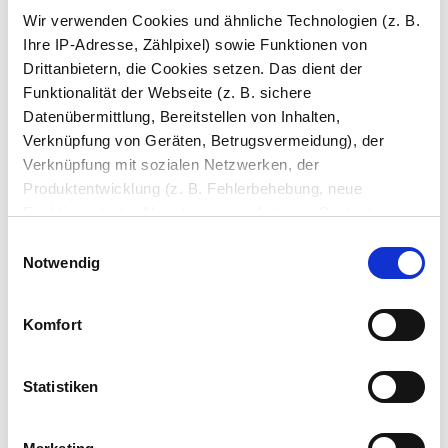
Wir verwenden Cookies und ähnliche Technologien (z. B.
Ihre IP-Adresse, Zählpixel) sowie Funktionen von
Drittanbietern, die Cookies setzen. Das dient der
Funktionalität der Webseite (z. B. sichere
Datenübermittlung, Bereitstellen von Inhalten,
Verknüpfung von Geräten, Betrugsvermeidung), der
Verknüpfung mit sozialen Netzwerken, der
Produktentwicklung (z. B. Fehlerbehebung, neue
Funktionen), der Abrechnung mit Autoren, Content-
Nachttisch, Nachtkonsole -
Schlafzimmer Kommode nach
Lieferanten und Partnern, der Analyse und Performance
Tahiti 2
Maß - Luzon 4
Einwilligungsauswahl
(z. B. Ladezeiten, personalisierte Inhalte,
Notwendig
✓
Möbel nach Maß
✓
Maßgefertigt
Inhaltsmessungen) oder dem Marketing (z. B.
✓
3D-Konfigurator
✓
3D-Konfigurator
✓
Live-Ansicht
✓
Live-Ansicht
Bereitstellung und Messen von Anzeigen, personalisierte
Komfort
Anzeigen, Retargeting).
ab
199,90 €
ab
239,90 €
Die Einzelheiten können Sie unter Datenschutz
Statistiken
nachlesen. Über den Link "Cookies" am Seitenende
können Sie mehr über die eingesetzten Technologien und