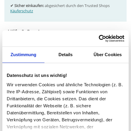
✔ Sicher einkaufen:
abgesichert durch den Trusted Shops
Käuferschutz
Hilfe & Service
Konfiguration und Ausstattung
Zustimmung
Details
Über Cookies
Lieferbare Dekore
Holz-/Farbdekor-Muster bestellen
Technische Daten
Datenschutz ist uns wichtig!
Montageanleitung Lowboard
Wir verwenden Cookies und ähnliche Technologien (z. B.
Ihre IP-Adresse, Zählpixel) sowie Funktionen von
Drittanbietern, die Cookies setzen. Das dient der
Funktionalität der Webseite (z. B. sichere
Datenübermittlung, Bereitstellen von Inhalten,
Nachtschränke nach Maß
Verknüpfung von Geräten, Betrugsvermeidung), der
Verknüpfung mit sozialen Netzwerken, der