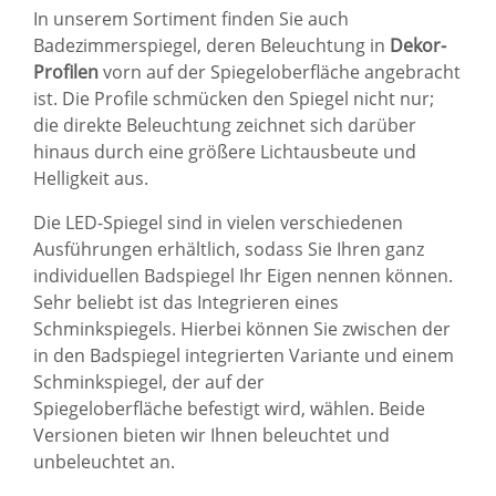
In unserem Sortiment finden Sie auch
Badezimmerspiegel, deren Beleuchtung in
Dekor-
Profilen
vorn auf der Spiegeloberfläche angebracht
ist. Die Profile schmücken den Spiegel nicht nur;
die direkte Beleuchtung zeichnet sich darüber
hinaus durch eine größere Lichtausbeute und
Helligkeit aus.
Die LED-Spiegel sind in vielen verschiedenen
Ausführungen erhältlich, sodass Sie Ihren ganz
individuellen Badspiegel Ihr Eigen nennen können.
Sehr beliebt ist das Integrieren eines
Schminkspiegels. Hierbei können Sie zwischen der
in den Badspiegel integrierten Variante und einem
Schminkspiegel, der auf der
Spiegeloberfläche befestigt wird, wählen. Beide
Versionen bieten wir Ihnen beleuchtet und
unbeleuchtet an.