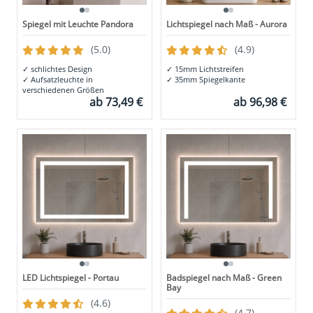
Spiegel mit Leuchte Pandora
Lichtspiegel nach Maß - Aurora
(5.0)
(4.9)
✓
schlichtes Design
✓
15mm Lichtstreifen
✓
Aufsatzleuchte in
✓
35mm Spiegelkante
verschiedenen Größen
ab
73,49 €
ab
96,98 €
LED Lichtspiegel - Portau
Badspiegel nach Maß - Green
Bay
(4.6)
(4.7)