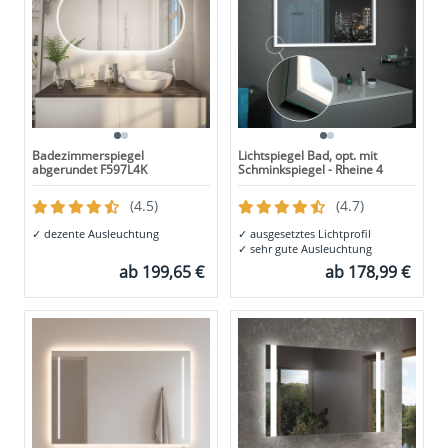
Badezimmerspiegel
Lichtspiegel Bad, opt. mit
abgerundet F597L4K
Schminkspiegel - Rheine 4
(4.5)
(4.7)
✓
dezente Ausleuchtung
✓
ausgesetztes Lichtprofil
✓
sehr gute Ausleuchtung
ab
199,65 €
ab
178,99 €