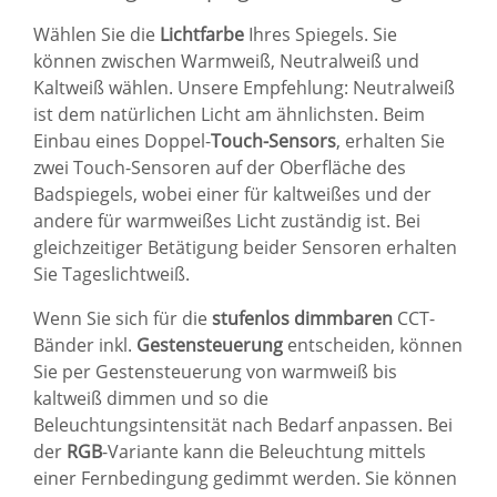
Wählen Sie die
Lichtfarbe
Ihres Spiegels. Sie
können zwischen Warmweiß, Neutralweiß und
Kaltweiß wählen. Unsere Empfehlung: Neutralweiß
ist dem natürlichen Licht am ähnlichsten. Beim
Einbau eines Doppel-
Touch-Sensors
, erhalten Sie
zwei Touch-Sensoren auf der Oberfläche des
Badspiegels, wobei einer für kaltweißes und der
andere für warmweißes Licht zuständig ist. Bei
gleichzeitiger Betätigung beider Sensoren erhalten
Sie Tageslichtweiß.
Wenn Sie sich für die
stufenlos dimmbaren
CCT-
Bänder inkl.
Gestensteuerung
entscheiden, können
Sie per Gestensteuerung von warmweiß bis
kaltweiß dimmen und so die
Beleuchtungsintensität nach Bedarf anpassen. Bei
der
RGB
-Variante kann die Beleuchtung mittels
einer Fernbedingung gedimmt werden. Sie können