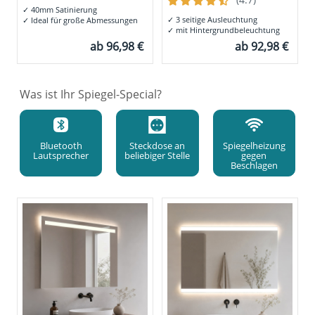
✓
40mm Satinierung
✓
3 seitige Ausleuchtung
✓
Ideal für große Abmessungen
✓
mit Hintergrundbeleuchtung
ab
96,98 €
ab
92,98 €
Was ist Ihr Spiegel-Special?
Bluetooth
Steckdose an
Spiegelheizung
Lautsprecher
beliebiger Stelle
gegen
Beschlagen