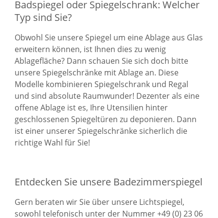
Badspiegel oder Spiegelschrank: Welcher
Typ sind Sie?
Obwohl Sie unsere Spiegel um eine Ablage aus Glas
erweitern können, ist Ihnen dies zu wenig
Ablagefläche? Dann schauen Sie sich doch bitte
unsere
Spiegelschränke mit Ablage
an. Diese
Modelle kombinieren Spiegelschrank und Regal
und sind absolute Raumwunder! Dezenter als eine
offene Ablage ist es, Ihre Utensilien hinter
geschlossenen Spiegeltüren zu deponieren. Dann
ist einer unserer
Spiegelschränke
sicherlich die
richtige Wahl für Sie!
Entdecken Sie unsere Badezimmerspiegel
Gern beraten wir Sie über unsere Lichtspiegel,
sowohl telefonisch unter der Nummer +49 (0) 23 06