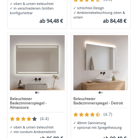
✓
oben & unten beleuchtet
✓
schlichtes Design
✓
in verschiedenen Größen
✓
Ambientebeleuchtung oben &
konfigurierbar
unten
ab
94,48 €
ab
84,48 €
Beleuchteter
Beleuchteter
Badezimmerspiegel -
Badezimmerspiegel - Detroit
Almanzora
(4.7)
(4.4)
✓
40mm Satinierung
✓
oben & unten beleuchtet
✓
optional mit Spiegelheizung
✓
mit rundum Ambientelicht