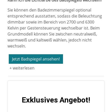
Kann ich die Lichtfarbe des Badspiegels wechseln?
Sie können den Badezimmerspiegel optional
entsprechend ausstatten, sodass die Beleuchtung
dimmbar sowie im Bereich von 2700 und 6300
Kelvin per Gestensteuerung wechselbar ist. Beim
Grundmodell können Sie zwischen neutralweiß,
warmweiß und kaltweiß wählen, jedoch nicht
wechseln.
Jetzt Badspiegel ansehen!
Sie haben gelesen: Badspiegel: Badezimmerspiegel mit
Exklusives Angebot!