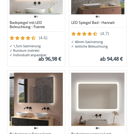
Badspiegel mit LED
LED Spiegel Bad - Hannah
Beleuchtung - Fuente
(4.7)
(4.6)
✓
40mm Satinierung
✓
1,5cm Satinierung
✓
seitliche Beleuchtung
✓
Rundum indirekt
✓
Individuell anpassbar
ab
96,98 €
ab
94,48 €