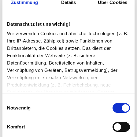
Zustimmung
Details
Über Cookies
Beleuchtung am Carlo ist schön
gleichmäßig, aber die Bohrschablone war
etwas ungenau — ich musste die
Datenschutz ist uns wichtig!
Dübelpositionen um ca. 4 mm korrigieren
bevor es passte.
Wir verwenden Cookies und ähnliche Technologien (z. B.
Ihre IP-Adresse, Zählpixel) sowie Funktionen von
Drittanbietern, die Cookies setzen. Das dient der
Marie M.
Funktionalität der Webseite (z. B. sichere
31.08.2025
Datenübermittlung, Bereitstellen von Inhalten,
Verknüpfung von Geräten, Betrugsvermeidung), der
Das Licht vom Carlo ist wirklich angenehm
Verknüpfung mit sozialen Netzwerken, der
beim Rasieren, kein hartes Gegenlicht.
Produktentwicklung (z. B. Fehlerbehebung, neue
Allerdings hab ich nach zwei Wochen einen
Funktionen), der Abrechnung mit Autoren, Content-
kleinen Kratzer auf der Spiegeloberfläche
Lieferanten und Partnern, der Analyse und Performance
Einwilligungsauswahl
bemerkt, obwohl ich nichts dran gemacht
(z. B. Ladezeiten, personalisierte Inhalte,
Notwendig
hab – da hätte ich mehr Robustheit
Inhaltsmessungen) oder dem Marketing (z. B.
erwartet.
Bereitstellung und Messen von Anzeigen, personalisierte
Komfort
Anzeigen, Retargeting).