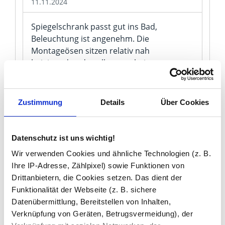
11.11.2024
Spiegelschrank passt gut ins Bad,
Beleuchtung ist angenehm. Die
Montageösen sitzen relativ nah
beieinander, da sollte man beim
Ausrichten zu zweit sein oder zumindest
eine Wasserwaage griffbereit haben.
Sobald er hängt, sitzt er aber fest.
Zustimmung
Details
Über Cookies
Andreas H.
Datenschutz ist uns wichtig!
23.03.2024
Wir verwenden Cookies und ähnliche Technologien (z. B.
Ihre IP-Adresse, Zählpixel) sowie Funktionen von
München 5 hat innen drei Einlegeböden
Drittanbietern, die Cookies setzen. Das dient der
mit je 5 mm Glasstärke, das fühlt sich
Funktionalität der Webseite (z. B. sichere
deutlich stabiler an als die 3-mm-Einlagen,
Datenübermittlung, Bereitstellen von Inhalten,
die ich vom alten Schrank kannte.
Verknüpfung von Geräten, Betrugsvermeidung), der