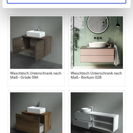
Ihre Einwilligung können Sie jederzeit mit Wirkung für die
Passende Bad-Unterschränke
Zukunft widerrufen. Am einfachsten ist es, wenn Sie dazu
unter "Cookies" Ihre getroffene Auswahl anpassen. Durch
den Widerruf der Einwilligung wird die vorherige
Verarbeitung nicht berührt.
Impressum
|
Datenschutz
Waschtisch Unterschrank nach
Waschtisch Unterschrank nach
Maß - Gröde 09A
Maß - Borkum 02B