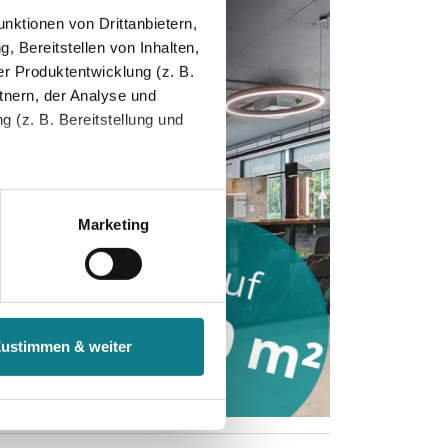
nktionen von Drittanbietern,
, Bereitstellen von Inhalten,
r Produktentwicklung (z. B.
tnern, der Analyse und
 (z. B. Bereitstellung und
tenende können Sie mehr über
ungen vornehmen.
Marketing
nenbezogenen Daten zu den
 ist es, wenn Sie dazu unter
Zustimmen & weiter
herige Verarbeitung nicht