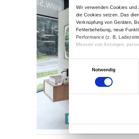
Wir verwenden Cookies und äh
die Cookies setzen. Das dient
Verknüpfung von Geräten, Be
Fehlerbehebung, neue Funkti
Performance (z. B. Ladezeite
Messen von Anzeigen, persona
Die Einzelheiten können Sie
Einwilligungsauswahl
die eingesetzten Technologi
Notwendig
Indem Sie auf den Button "Zu
genannten Zwecken ein.
Ihre Einwilligung können Sie 
"Cookies" Ihre getroffene Au
berührt.
Impressum
|
Datenschutz