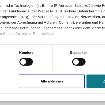
nliche Technologien (z. B. Ihre IP-Adresse, Zählpixel) sowie Fu
 der Funktionalität der Webseite (z. B. sichere Datenübermittlung
trugsvermeidung), der Verknüpfung mit sozialen Netzwerken, de
onen), der Abrechnung mit Autoren, Content-Lieferanten und Par
n, personalisierte Inhalte, Inhaltsmessungen) oder dem Marketing
lisierte Anzeigen, Retargeting).
 unter Datenschutz nachlesen. Über den Link "Cookies" am Sei
en und Partner erfahren und die von Ihnen gewünschten Einstell
Komfort
Statistiken
stimmen" klicken, willigen Sie in die Verarbeitung Ihrer perso
jederzeit mit Wirkung für die Zukunft widerrufen. Am einfachsten
Alle ablehnen
swahl anpassen. Durch den Widerruf der Einwilligung wird die vor