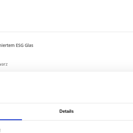
iniertem ESG Glas
warz
erhältlich
 der Türöffnung ein (Höhe und Breite). Das effektive Glasmaß ist 
Details
 verdeckt; die Schrauben sind also sichtbar. Es ist nicht möglich,
eschaffenheit Ihrer Wände nicht kennen.
!
as Industrielook schwarz Frame 1 Satinato