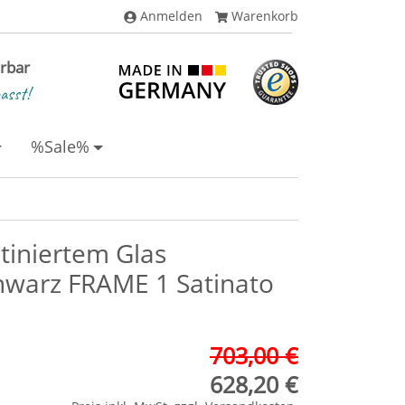
Anmelden
Warenkorb
erbar
asst!
%Sale%
tiniertem Glas
chwarz FRAME 1 Satinato
703,00 €
628,20 €