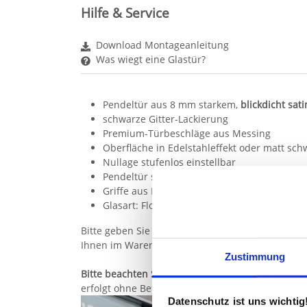
Hilfe & Service
Download Montageanleitung
Was wiegt eine Glastür?
Pendeltür aus 8 mm starkem,
blickdicht sat
schwarze Gitter-Lackierung
Premium-Türbeschläge aus Messing
Oberfläche in Edelstahleffekt oder matt sch
Nullage stufenlos einstellbar
Pendeltür schließt ab 15° selbst
Griffe aus Edelstahl gebürstet oder schwarz
Glasart: Floatglas oder in Variante Weißglas 
Bitte geben Sie im Konfigurator die lichten Maße
Ihnen im Warenkorb angezeigt.
Zustimmung
Bitte beachten Sie:
Die Wandbefestigung ist nicht
erfolgt ohne Befestigungsmaterial, da wir die B
Datenschutz ist uns wichtig
Sie haben gelesen: Pendeltür aus satiniertem Gl