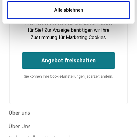
Exklusives Angebot!
zu den genannten Zwecken ein.
Alle ablehnen
Ihre Einwilligung können Sie jederzeit mit Wirkung für die
Hier versteckt sich ein exklusiver Rabatt
Zukunft widerrufen. Am einfachsten ist es, wenn Sie dazu
für Sie! Zur Anzeige benötigen wir Ihre
unter "Cookies" Ihre getroffene Auswahl anpassen. Durch
Zustimmung für Marketing Cookies.
den Widerruf der Einwilligung wird die vorherige
Verarbeitung nicht berührt.
Angebot freischalten
Impressum
|
Datenschutz
Sie können Ihre Cookie-Einstellungen jederzeit ändern.
Über uns
Über Uns