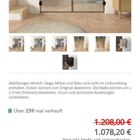
Über
259
mal verkauft
1.208,00 €
1.078,20 €
Preis inkl. MwSt. zzgl.
Versandkosten
.