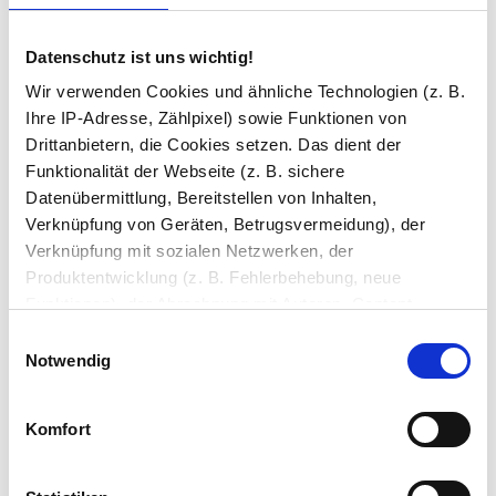
oder Nachrichten im Bad tut es ein
externer Lautsprecher besser.
Datenschutz ist uns wichtig!
Wir verwenden Cookies und ähnliche Technologien (z. B.
Stefanie B.
Ihre IP-Adresse, Zählpixel) sowie Funktionen von
20.03.2023
Drittanbietern, die Cookies setzen. Das dient der
Funktionalität der Webseite (z. B. sichere
TV im ausgeschalteten Zustand kaum zu
Datenübermittlung, Bereitstellen von Inhalten,
sehen, erst aus der Nähe fällt er auf.
Verknüpfung von Geräten, Betrugsvermeidung), der
Genau so soll das sein bei einem
Verknüpfung mit sozialen Netzwerken, der
Spiegelfernsehr.
Produktentwicklung (z. B. Fehlerbehebung, neue
Funktionen), der Abrechnung mit Autoren, Content-
Lieferanten und Partnern, der Analyse und Performance
Martina H.
Einwilligungsauswahl
(z. B. Ladezeiten, personalisierte Inhalte,
Notwendig
07.03.2023
Inhaltsmessungen) oder dem Marketing (z. B.
Bereitstellung und Messen von Anzeigen, personalisierte
Der NEW YORK TV-Spiegel ist ein echtes
Komfort
Anzeigen, Retargeting).
Statement-Stück. Spiegelfläche und
Display sind sauber integriert, kein
Die Einzelheiten können Sie unter Datenschutz