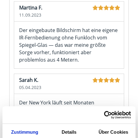
Martina F.
11.09.2023
Der eingebaute Bildschirm hat eine eigene
IR-Fernbedienung ohne Funkloch vom
Spiegel-Glas — das war meine größte
Sorge vorher, funktioniert aber
problemlos aus 4 Metern.
Sarah K.
05.04.2023
Der New York läuft seit Monaten
störungsfrei und das Bild ist auch als
Spiegel klar und nicht gelblich verfärbt.
Der TV-Ton über die eingebauten
Lautsprecher klingt blechern — für Musik
Zustimmung
Details
Über Cookies