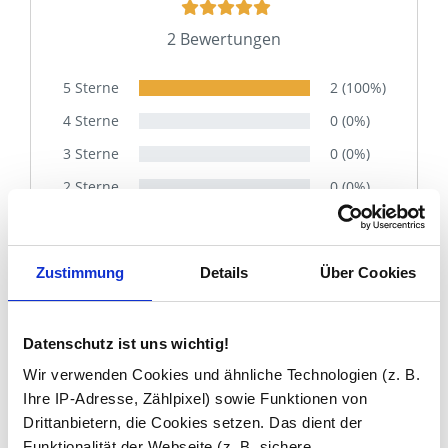
2 Bewertungen
5 Sterne
2 (100%)
4 Sterne
0 (0%)
3 Sterne
0 (0%)
2 Sterne
0 (0%)
1 Stern
0 (0%)
Zustimmung
Details
Über Cookies
Bernd E.
31.07.2023
Datenschutz ist uns wichtig!
Den Fernseher im Spiegel hätte ich nicht
erwartet, dass das so nahtlos funktioniert
Wir verwenden Cookies und ähnliche Technologien (z. B.
— im eingeschalteten Zustand klares Bild,
Ihre IP-Adresse, Zählpixel) sowie Funktionen von
ausgeschaltet normaler Spiegel. Einziger
Drittanbietern, die Cookies setzen. Das dient der
Punkt: die Fernbedienung reagiert am
Funktionalität der Webseite (z. B. sichere