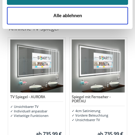
Sie in die Verarbeitung Ihrer personenbezogenen Daten
zu den genannten Zwecken ein.
Alle ablehnen
Ihre Einwilligung können Sie jederzeit mit Wirkung für die
Ähnliche TV Spiegel
Zukunft widerrufen. Am einfachsten ist es, wenn Sie dazu
unter "Cookies" Ihre getroffene Auswahl anpassen. Durch
den Widerruf der Einwilligung wird die vorherige
Verarbeitung nicht berührt.
Impressum
|
Datenschutz
TV Spiegel - AURORA
Spiegel mit Fernseher -
PORTAU
✓
Unsichtbarer TV
✓
4cm Satinierung
✓
Individuell anpassbar
✓
Vordere Beleuchtung
✓
Vielseitige Funktionen
✓
Unsichtbarer TV
ab
735,99 €
ab
735,99 €