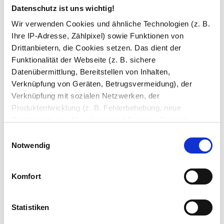
positioniert wird, damit Sie ungehindert Spiegel
Datenschutz ist uns wichtig!
und Fernseher im Blick haben.
Wir verwenden Cookies und ähnliche Technologien (z. B.
TV mit Smart OS optional, siehe technische Daten.
Ihre IP-Adresse, Zählpixel) sowie Funktionen von
Drittanbietern, die Cookies setzen. Das dient der
Funktionalität der Webseite (z. B. sichere
Datenübermittlung, Bereitstellen von Inhalten,
Verknüpfung von Geräten, Betrugsvermeidung), der
.
Verknüpfung mit sozialen Netzwerken, der
Produktentwicklung (z. B. Fehlerbehebung, neue
Badspiegel an die Wand montieren
Funktionen), der Abrechnung mit Autoren, Content-
Lieferanten und Partnern, der Analyse und Performance
Einwilligungsauswahl
(z. B. Ladezeiten, personalisierte Inhalte,
Notwendig
Inhaltsmessungen) oder dem Marketing (z. B.
Bereitstellung und Messen von Anzeigen, personalisierte
Komfort
Anzeigen, Retargeting).
Die Einzelheiten können Sie unter Datenschutz
Statistiken
nachlesen. Über den Link "Cookies" am Seitenende