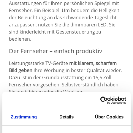
Ausstattungen für Ihren persönlichen Spiegel mit
Fernseher. Ein Beispiel: Um bequem die Helligkeit
der Beleuchtung an das schwindende Tageslicht
anzupassen, nutzen Sie die dimmbaren LED. Sie
sind kinderleicht mit Gestensteuerung zu
bedienen.
Der Fernseher – einfach produktiv
Leistungsstarke TV-Geräte
mit klarem, scharfem
Bild geben
Ihre Werbung in bester Qualität wieder.
Dazu ist in der Grundausstattung ein 15,6 Zoll
Fernseher vorgesehen. Selbstverständlich haben
Sie auch hier wieder die Wahl zur
Individualisierung: Fernseher mit verschiedenen
Bildschirmdiagonalen, anderer Auflösung und
ausgezeichneten Features warten auf Ihre
Zustimmung
Details
Über Cookies
Entscheidung. Legen Sie außerdem fest, an welcher
Stelle des Spiegels der Bildschirm am besten