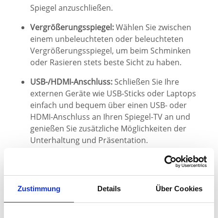
Spiegel anzuschließen.
Vergrößerungsspiegel:
Wählen Sie zwischen
einem unbeleuchteten oder beleuchteten
Vergrößerungsspiegel, um beim Schminken
oder Rasieren stets beste Sicht zu haben.
USB-/HDMI-Anschluss:
Schließen Sie Ihre
externen Geräte wie USB-Sticks oder Laptops
einfach und bequem über einen USB- oder
HDMI-Anschluss an Ihren Spiegel-TV an und
genießen Sie zusätzliche Möglichkeiten der
Unterhaltung und Präsentation.
Fazit: Entdecken Sie die vielfältigen
Möglichkeiten des GREEN BAY Spiegels mit
Fernseher
Zustimmung
Details
Über Cookies
Der GREEN BAY Spiegel mit Fernseher ist das
perfekte Accessoire, um Ihrem Raum eine