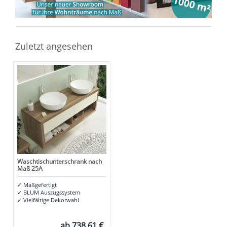
Zuletzt angesehen
Waschtischunterschrank nach
Maß 25A
✓
Maßgefertigt
✓
BLUM Auszugssystem
✓
Vielfältige Dekorwahl
ab
738,61 €