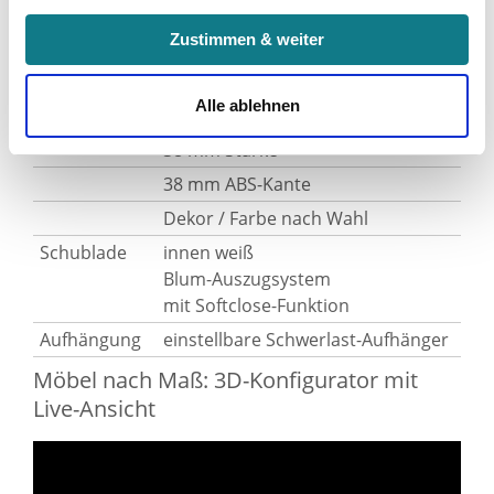
Indem Sie auf den Button "Zustimmen" klicken, willigen
Material
Holzdekorplatten mit
Zustimmen & weiter
Sie in die Verarbeitung Ihrer personenbezogenen Daten
Melaminharz-
zu den genannten Zwecken ein.
Beschichtung (Egger),
Alle ablehnen
feuchtraumgeeignet
Ihre Einwilligung können Sie jederzeit mit Wirkung für die
38 mm Stärke
Zukunft widerrufen. Am einfachsten ist es, wenn Sie dazu
38 mm ABS-Kante
unter "Cookies" Ihre getroffene Auswahl anpassen. Durch
den Widerruf der Einwilligung wird die vorherige
Dekor / Farbe nach Wahl
Verarbeitung nicht berührt.
Schublade
innen weiß
Blum-Auszugsystem
Impressum
|
Datenschutz
mit Softclose-Funktion
Aufhängung
einstellbare Schwerlast-Aufhänger
Möbel nach Maß: 3D-Konfigurator mit
Live-Ansicht