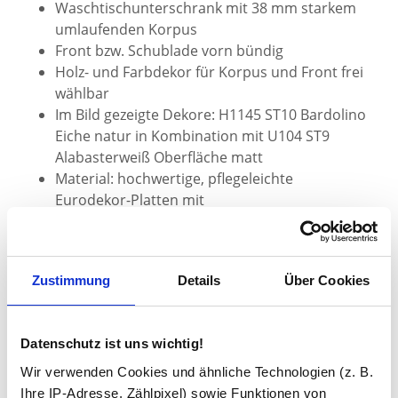
Waschtischunterschrank mit 38 mm starkem
umlaufenden Korpus
Front bzw. Schublade vorn bündig
Holz- und Farbdekor für Korpus und Front frei
wählbar
Im Bild gezeigte Dekore: H1145 ST10 Bardolino
Eiche natur in Kombination mit U104 ST9
Alabasterweiß Oberfläche matt
Material: hochwertige, pflegeleichte
Eurodekor-Platten mit
Melaminharzbeschichtung
Der Schrank ist für ein oder zwei Waschbecken
geeignet.
Zustimmung
Details
Über Cookies
Rückwand teilweise offen für Siphon-Anschluss
Je nach gewählter Schrank- und Schubladen-
Höhe, bitte eine Siphon-Aussparung in der
Datenschutz ist uns wichtig!
Schublade vorsehen (optional)
Raumsparsiphon empfohlen (nicht im
Wir verwenden Cookies und ähnliche Technologien (z. B.
Lieferumfang enthalten)
Ihre IP-Adresse, Zählpixel) sowie Funktionen von