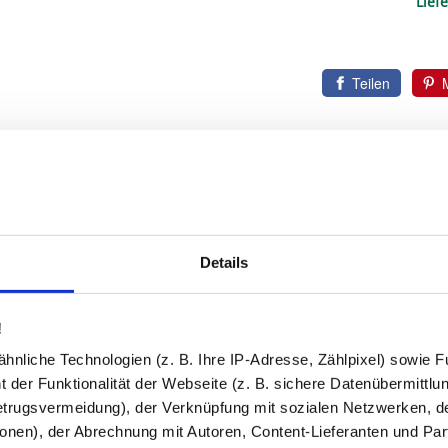
Liefe
Teilen
Soft-Close-Auszüge
Komfortabler Zugriff mit 
Details
Unsere Unterschränke sind mit 
sanftes und leises Schließen pe
den vollen Überblick und Zugrif
!
nliche Technologien (z. B. Ihre IP-Adresse, Zählpixel) sowie Fu
 der Funktionalität der Webseite (z. B. sichere Datenübermittlung
trugsvermeidung), der Verknüpfung mit sozialen Netzwerken, de
onen), der Abrechnung mit Autoren, Content-Lieferanten und Par