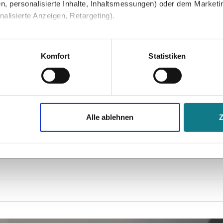
n, personalisierte Inhalte, Inhaltsmessungen) oder dem Marketing
lisierte Anzeigen, Retargeting).
 unter Datenschutz nachlesen. Über den Link "Cookies" am Sei
en und Partner erfahren und die von Ihnen gewünschten Einstell
Komfort
Statistiken
stimmen" klicken, willigen Sie in die Verarbeitung Ihrer perso
jederzeit mit Wirkung für die Zukunft widerrufen. Am einfachsten
Alle ablehnen
swahl anpassen. Durch den Widerruf der Einwilligung wird die vor