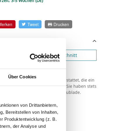
rzeit:
3-5 Wochen (DE)
Merken
Tweet
Drucken
Siphonausschnitt
Soft-Close
Über Cookies
hochwertigen Vollauszügen ausgestattet, die ein
r Soft-Close-Technik ermöglichen. Sie haben stets
f auf den gesamten Inhalt der Schublade.
nktionen von Drittanbietern,
, Bereitstellen von Inhalten,
r Produktentwicklung (z. B.
tnern, der Analyse und