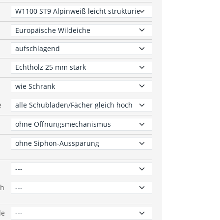
e
ch
de