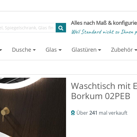
Alles nach Maß & konfiguri
Weil Standard nicht zu Ihnen p
Dusche
Glas
Glastüren
Zubehör
Waschtisch mit E
Borkum 02PEB
Über
241
mal verkauft