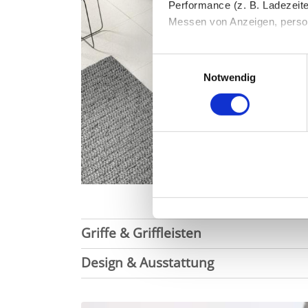
Performance (z. B. Ladezeite
Messen von Anzeigen, persona
Die Einzelheiten können Sie
Einwilligungsauswahl
die eingesetzten Technologi
Notwendig
Indem Sie auf den Button "Zu
genannten Zwecken ein.
Ihre Einwilligung können Sie 
"Cookies" Ihre getroffene Au
berührt.
Impressum
|
Datenschutz
Griffe & Griffleisten
Design & Ausstattung