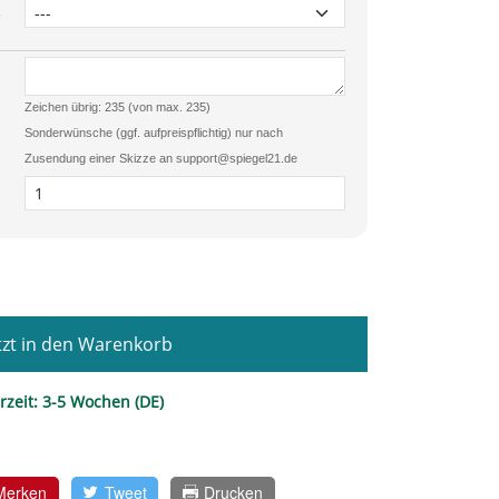
3
Zeichen übrig: 235 (von max. 235)
Sonderwünsche (ggf. aufpreispflichtig) nur nach
Zusendung einer Skizze an support@spiegel21.de
zt in den Warenkorb
rzeit:
3-5 Wochen (DE)
Merken
Tweet
Drucken