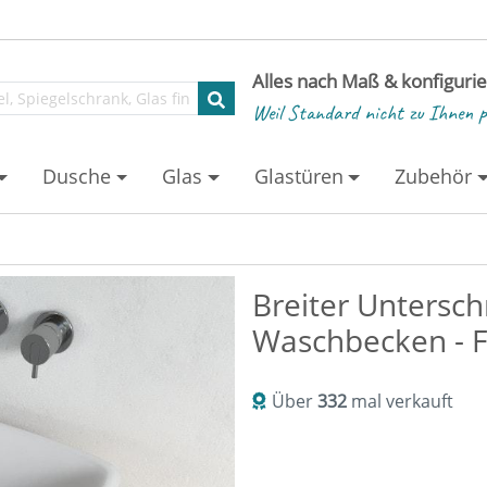
Alles nach Maß & konfiguri
Weil Standard nicht zu Ihnen p
Dusche
Glas
Glastüren
Zubehör
Breiter Untersch
Waschbecken - 
Über
332
mal verkauft