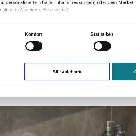
n, personalisierte Inhalte, Inhaltsmessungen) oder dem Marketing
lisierte Anzeigen, Retargeting).
 unter Datenschutz nachlesen. Über den Link "Cookies" am Sei
en und Partner erfahren und die von Ihnen gewünschten Einstell
Komfort
Statistiken
stimmen" klicken, willigen Sie in die Verarbeitung Ihrer perso
jederzeit mit Wirkung für die Zukunft widerrufen. Am einfachsten
Alle ablehnen
swahl anpassen. Durch den Widerruf der Einwilligung wird die vor