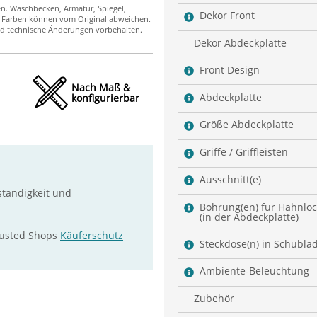
Dekor Front
Dekor Abdeckplatte
Front Design
Nach Maß &
Abdeckplatte
konfigurierbar
Größe Abdeckplatte
Griffe / Griffleisten
Ausschnitt(e)
ständigkeit und
Bohrung(en) für Hahnlo
(in der Abdeckplatte)
rusted Shops
Käuferschutz
Steckdose(n) in Schubla
Ambiente-Beleuchtung
Zubehör