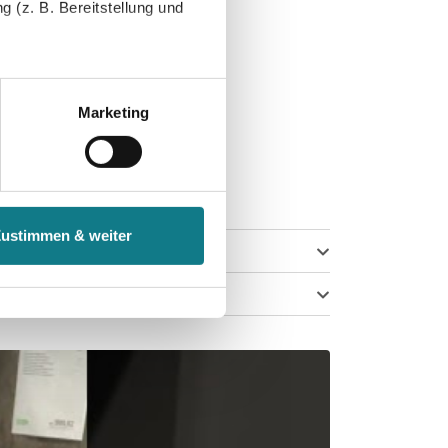
 (z. B. Bereitstellung und
tenende können Sie mehr über
ungen vornehmen.
Marketing
nenbezogenen Daten zu den
 ist es, wenn Sie dazu unter
Zustimmen & weiter
herige Verarbeitung nicht