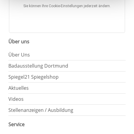
den Widerruf der Einwilligung wird die vorherige
Sie können Ihre Cookie-Einstellungen jederzeit ändern.
Verarbeitung nicht berührt.
Impressum
|
Datenschutz
Über uns
Über Uns
Badausstellung Dortmund
Spiegel21 Spiegelshop
Aktuelles
Videos
Stellenanzeigen / Ausbildung
Service