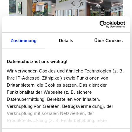
Zustimmung
Details
Über Cookies
Zuletzt angesehen
Datenschutz ist uns wichtig!
Wir verwenden Cookies und ähnliche Technologien (z. B.
Ihre IP-Adresse, Zählpixel) sowie Funktionen von
Drittanbietern, die Cookies setzen. Das dient der
Funktionalität der Webseite (z. B. sichere
Datenübermittlung, Bereitstellen von Inhalten,
Verknüpfung von Geräten, Betrugsvermeidung), der
Verknüpfung mit sozialen Netzwerken, der
Produktentwicklung (z. B. Fehlerbehebung, neue
Glastrennwand Dusche
Satinato mit schwarzem Druck
Funktionen), der Abrechnung mit Autoren, Content-
FRAME GRÄSER