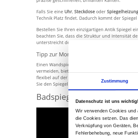
präzise geschliffenen, brillanten Kanten.
Falls Sie eine
Uhr
,
Steckdose
oder
Spiegelheizun
Technik Platz findet. Dadurch kommt der Spiegel
Bestellen Sie Ihren einzigartigen Antik Spiegel e
beachten Sie, dass die Struktur und Intensität d
unterstreicht den Unikat-Charakter. Die Fertigu
Tipp zur Montage des rahmenlosen Spi
Einen
Wandspiegel
im Badezimmer aufzuhängen be
vermeiden, bieten wir Ihnen die Option „
Aufhäng
flexibel auf der Rückseite angebracht werden. S
Zustimmung
Sie den Spiegel aufhängen, muss der Kleber 24 
Badspiegel an die Wand m
Datenschutz ist uns wichtig
Wir verwenden Cookies und äh
die Cookies setzen. Das dient
Verknüpfung von Geräten, Be
Fehlerbehebung, neue Funkti