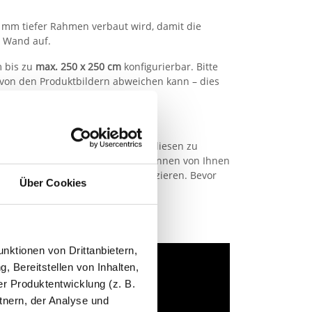
0 mm tiefer Rahmen verbaut wird, damit die
r Wand auf.
m bis zu
max. 250 x 250 cm
konfigurierbar. Bitte
nd von den Produktbildern abweichen kann – dies
öcher oder gar Sprünge in den Fliesen zu
ann nicht vormontiert, sondern können von Ihnen
 Löcher sauber in den Fugen platzieren. Bevor
Über Cookies
nktionen von Drittanbietern,
, Bereitstellen von Inhalten,
r Produktentwicklung (z. B.
tnern, der Analyse und