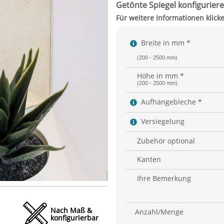
Breite in mm *
(200 - 2500 mm)
Höhe in mm *
(200 - 2500 mm)
Aufhängebleche *
Versiegelung
Zubehör optional
Kanten
Ihre Bemerkung
Nach Maß &
Anzahl/Menge
konfigurierbar