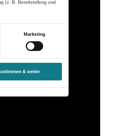
 (z. B. Bereitstellung und
tenende können Sie mehr über
ungen vornehmen.
Marketing
nenbezogenen Daten zu den
 ist es, wenn Sie dazu unter
Zustimmen & weiter
herige Verarbeitung nicht