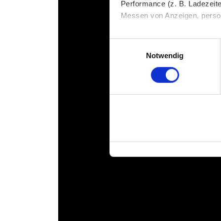
Performance (z. B. Ladezeite
Messen von Anzeigen, persona
Die Einzelheiten können Sie
Einwilligungsauswahl
die eingesetzten Technologi
Notwendig
Indem Sie auf den Button "Zu
genannten Zwecken ein.
Ihre Einwilligung können Sie 
"Cookies" Ihre getroffene Au
berührt.
Impressum
|
Datenschutz