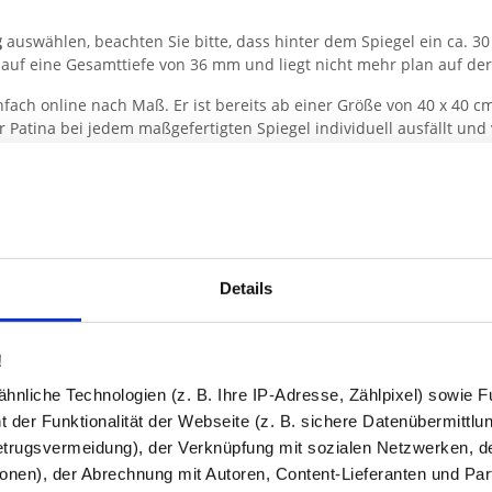
g
auswählen, beachten Sie bitte, dass hinter dem Spiegel ein ca. 3
 auf eine Gesamttiefe von 36 mm und liegt nicht mehr plan auf de
infach online nach Maß. Er ist bereits ab einer Größe von 40 x 40 c
er Patina bei jedem maßgefertigten Spiegel individuell ausfällt u
ngstoleranz für die Außenmaße beträgt +/- 2-3 mm.
egels
deutet häufig, ihn auf Fliesen zu montieren. Um unschöne Bohrl
ebleche: lose
“ an. Die selbstklebenden Aufhängebleche werden d
o können Sie bereits vorhandene Bohrlöcher nutzen oder die neuen
Details
Stunden aushärten.
ontieren
!
nliche Technologien (z. B. Ihre IP-Adresse, Zählpixel) sowie Fu
 der Funktionalität der Webseite (z. B. sichere Datenübermittlung
trugsvermeidung), der Verknüpfung mit sozialen Netzwerken, de
onen), der Abrechnung mit Autoren, Content-Lieferanten und Par