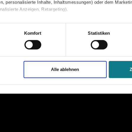
n, personalisierte Inhalte, Inhaltsmessungen) oder dem Marketing
lisierte Anzeigen, Retargeting).
 unter Datenschutz nachlesen. Über den Link "Cookies" am Sei
en und Partner erfahren und die von Ihnen gewünschten Einstell
Komfort
Statistiken
stimmen" klicken, willigen Sie in die Verarbeitung Ihrer perso
jederzeit mit Wirkung für die Zukunft widerrufen. Am einfachsten
Alle ablehnen
swahl anpassen. Durch den Widerruf der Einwilligung wird die vor