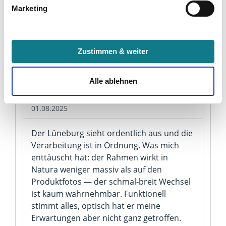
20.12.2025
Marketing
Partner erfahren und die von Ihnen gewünschten
Einstellungen vornehmen.
Lüneburg, LED-Streifen läuft ordentlich
durch. Die Rahmenlaschen ließen beim
Indem Sie auf den Button "Zustimmen" klicken, willigen
Einpassen nicht viel Spielraum, man muss
Zustimmen & weiter
Sie in die Verarbeitung Ihrer personenbezogenen Daten
genau einmessen.
zu den genannten Zwecken ein.
Alle ablehnen
Ihre Einwilligung können Sie jederzeit mit Wirkung für die
Nadine X.
Zukunft widerrufen. Am einfachsten ist es, wenn Sie dazu
01.08.2025
unter "Cookies" Ihre getroffene Auswahl anpassen. Durch
den Widerruf der Einwilligung wird die vorherige
Der Lüneburg sieht ordentlich aus und die
Verarbeitung nicht berührt.
Verarbeitung ist in Ordnung. Was mich
enttäuscht hat: der Rahmen wirkt in
Impressum
|
Datenschutz
Natura weniger massiv als auf den
Produktfotos — der schmal-breit Wechsel
ist kaum wahrnehmbar. Funktionell
stimmt alles, optisch hat er meine
Erwartungen aber nicht ganz getroffen.