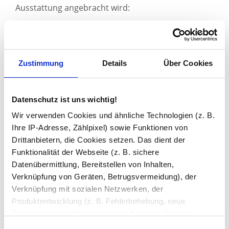
Ausstattung angebracht wird:
unterschiedliche Farbvarianten oder
einstellbare Farbtemperaturen
Touch-Sensor
oder Gegensteuerung
Zustimmung
Details
Über Cookies
Glasablagen
Steckdosen
Bluetooth-Lautsprecher
Datenschutz ist uns wichtig!
Schminkspiegel
auch mit zusätzlicher
Beleuchtung
Wir verwenden Cookies und ähnliche Technologien (z. B.
Spiegelheizung
Ihre IP-Adresse, Zählpixel) sowie Funktionen von
Drittanbietern, die Cookies setzen. Das dient der
Wozu dient die Spiegelheizung?
Funktionalität der Webseite (z. B. sichere
Jeder kennt den Effekt, den warme, feuchte Luft auf
Datenübermittlung, Bereitstellen von Inhalten,
Spiegelglas ausübt. Nachdem im Bad viel warmes
Verknüpfung von Geräten, Betrugsvermeidung), der
Wasser verbraucht wurde, läuft das Glas an.
Verknüpfung mit sozialen Netzwerken, der
Schminken oder Rasieren ist jetzt nicht mehr
Produktentwicklung (z. B. Fehlerbehebung, neue
möglich.
Funktionen), der Abrechnung mit Autoren, Content-
Lieferanten und Partnern, der Analyse und Performance