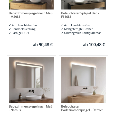
Badezimmerspiegel nach Maß
Beleuchteter Spiegel Bad -
- M49L1
F110L1
✓
4cm Leuchtstreifen
✓
4 cm Leuchtstreifen
✓
Randbeleuchtung
✓
Maßgefertigte Größen
✓
Farbige LEDs
✓
Umfangreich konfigurierbar
ab
90,48 €
ab
100,48 €
Badezimmerspiegel nach Maß
Beleuchteter
- Namus
Badezimmerspiegel - Detroit