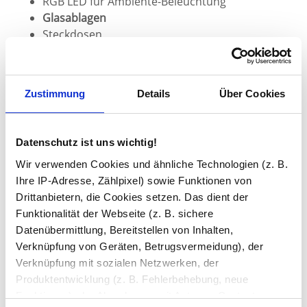
RGB LED für Ambiente-Beleuchtung
Glasablagen
Steckdosen
Bluetooth-Lautsprecher
Schminkspiegel mit optionaler Beleuchtung
Badspiegel an die Wand montieren
Zustimmung
Details
Über Cookies
Datenschutz ist uns wichtig!
Wir verwenden Cookies und ähnliche Technologien (z. B.
Ihre IP-Adresse, Zählpixel) sowie Funktionen von
Drittanbietern, die Cookies setzen. Das dient der
Funktionalität der Webseite (z. B. sichere
Datenübermittlung, Bereitstellen von Inhalten,
Verknüpfung von Geräten, Betrugsvermeidung), der
Verknüpfung mit sozialen Netzwerken, der
Produktentwicklung (z. B. Fehlerbehebung, neue
Sie haben gelesen: Rahmenspiegel silber / schwarz kauf
Funktionen), der Abrechnung mit Autoren, Content-