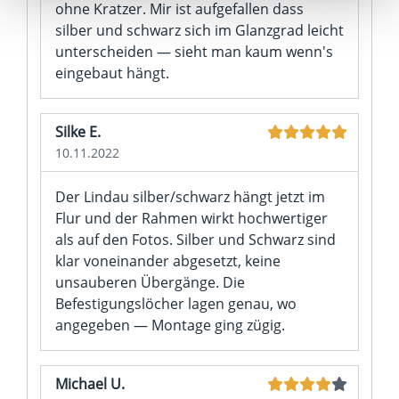
ohne Kratzer. Mir ist aufgefallen dass
den Widerruf der Einwilligung wird die vorherige
silber und schwarz sich im Glanzgrad leicht
Verarbeitung nicht berührt.
unterscheiden — sieht man kaum wenn's
eingebaut hängt.
Impressum
|
Datenschutz
Silke E.
10.11.2022
Der Lindau silber/schwarz hängt jetzt im
Flur und der Rahmen wirkt hochwertiger
als auf den Fotos. Silber und Schwarz sind
klar voneinander abgesetzt, keine
unsauberen Übergänge. Die
Befestigungslöcher lagen genau, wo
angegeben — Montage ging zügig.
Michael U.