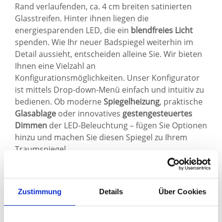
Rand verlaufenden, ca. 4 cm breiten satinierten
Glasstreifen. Hinter ihnen liegen die
energiesparenden LED, die ein
blendfreies Licht
spenden. Wie Ihr neuer Badspiegel weiterhin im
Detail aussieht, entscheiden alleine Sie. Wir bieten
Ihnen eine Vielzahl an
Konfigurationsmöglichkeiten. Unser Konfigurator
ist mittels Drop-down-Menü einfach und intuitiv zu
bedienen. Ob moderne
Spiegelheizung
, praktische
Glasablage
oder innovatives
gestengesteuertes
Dimmen
der LED-Beleuchtung – fügen Sie Optionen
hinzu und machen Sie diesen Spiegel zu Ihrem
Traumspiegel.
Die Details des Badspiegels Lübeck im Überblick:
ca. 6 mm starker
Kristallspiegel
Zustimmung
Details
Über Cookies
ca. 4 cm breite,
hinterleuchtete Streifen
aus
satiniertem Glas