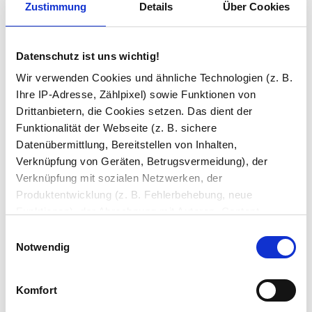
2 Bewertungen
Zustimmung
Details
Über Cookies
5 Sterne
2 (100%)
Datenschutz ist uns wichtig!
4 Sterne
0 (0%)
Wir verwenden Cookies und ähnliche Technologien (z. B.
3 Sterne
0 (0%)
Ihre IP-Adresse, Zählpixel) sowie Funktionen von
2 Sterne
0 (0%)
Drittanbietern, die Cookies setzen. Das dient der
Funktionalität der Webseite (z. B. sichere
1 Stern
0 (0%)
Datenübermittlung, Bereitstellen von Inhalten,
Verknüpfung von Geräten, Betrugsvermeidung), der
Anja Z.
Verknüpfung mit sozialen Netzwerken, der
17.11.2024
Produktentwicklung (z. B. Fehlerbehebung, neue
Funktionen), der Abrechnung mit Autoren, Content-
Der Anschnitt für die Dachschräge sitzt
Lieferanten und Partnern, der Analyse und Performance
Einwilligungsauswahl
perfekt, ich hätte nicht erwartet dass das
(z. B. Ladezeiten, personalisierte Inhalte,
Notwendig
so präzise kommt. Kein Spalt, kein
Inhaltsmessungen) oder dem Marketing (z. B.
Scheppern, hängt stabil.
Bereitstellung und Messen von Anzeigen, personalisierte
Komfort
Anzeigen, Retargeting).