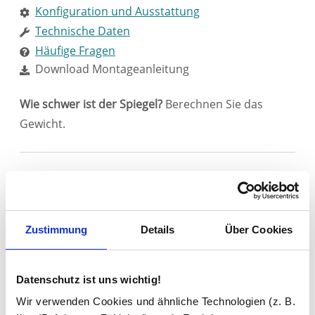
Konfiguration und Ausstattung
Technische Daten
Häufige Fragen
Download Montageanleitung
Wie schwer ist der Spiegel?
Berechnen Sie das
Gewicht.
Falls Sie den Spiegel anders aufhängen wollen, als
auf dem Bild gezeigt (z. B. um 45° oder 90°
gedreht), wählen Sie bitte die Option
Zustimmung
Details
Über Cookies
"Aufhängebleche" lose und montieren Sie diese
entsprechend.
Bitte beachten Sie in diesem Fall
jedoch, dass Angaben zur Position von Optionen,
Datenschutz ist uns wichtig!
wie z. B. Uhr, Steckdose oder Schminkspiegel, sich
Wir verwenden Cookies und ähnliche Technologien (z. B.
auf die im Bild gezeigte Weise der Aufhängung