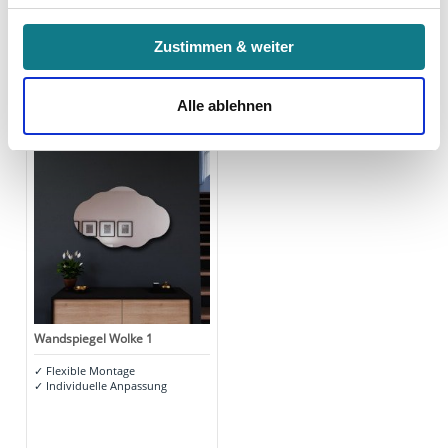
Indem Sie auf den Button "Zustimmen" klicken, willigen
Zustimmen & weiter
Sie in die Verarbeitung Ihrer personenbezogenen Daten
zu den genannten Zwecken ein.
Alle ablehnen
Zuletzt angesehen
Ihre Einwilligung können Sie jederzeit mit Wirkung für die
Zukunft widerrufen. Am einfachsten ist es, wenn Sie dazu
unter "Cookies" Ihre getroffene Auswahl anpassen. Durch
den Widerruf der Einwilligung wird die vorherige
Verarbeitung nicht berührt.
Impressum
|
Datenschutz
Wandspiegel Wolke 1
✓
Flexible Montage
✓
Individuelle Anpassung