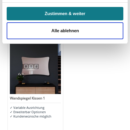
Indem Sie auf den Button "Zustimmen" klicken, willigen
Zustimmen & weiter
Sie in die Verarbeitung Ihrer personenbezogenen Daten
zu den genannten Zwecken ein.
Alle ablehnen
Zuletzt angesehen
Ihre Einwilligung können Sie jederzeit mit Wirkung für die
Zukunft widerrufen. Am einfachsten ist es, wenn Sie dazu
unter "Cookies" Ihre getroffene Auswahl anpassen. Durch
den Widerruf der Einwilligung wird die vorherige
Verarbeitung nicht berührt.
Impressum
|
Datenschutz
Wandspiegel Kissen 1
✓
Variable Ausrichtung
✓
Erweiterbar Optionen
✓
Kundenwünsche möglich