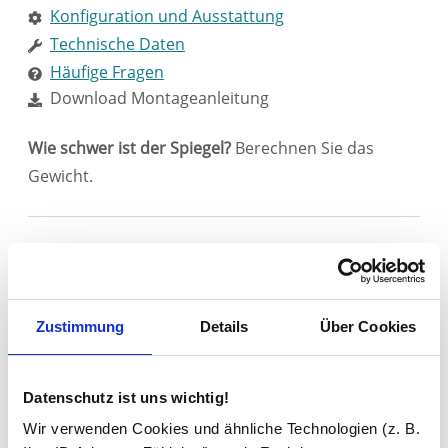
Konfiguration und Ausstattung
Technische Daten
Häufige Fragen
Download Montageanleitung
Wie schwer ist der Spiegel?
Berechnen Sie das
Gewicht.
Falls Sie den Spiegel anders aufhängen wollen, als
auf dem Bild gezeigt (z. B. um 45° oder 90°
gedreht), wählen Sie bitte die Option
Zustimmung
Details
Über Cookies
"Aufhängebleche" lose und montieren Sie diese
entsprechend.
Bitte beachten Sie in diesem Fall
jedoch, dass Angaben zur Position von Optionen,
Datenschutz ist uns wichtig!
wie z. B. Uhr, Steckdose oder Schminkspiegel, sich
Wir verwenden Cookies und ähnliche Technologien (z. B.
auf die im Bild gezeigte Weise der Aufhängung