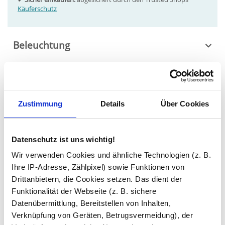
Käuferschutz
Beleuchtung
Bedienung
Extras
Zustimmung
Details
Über Cookies
Spiegel Details
Hilfe & Service
Datenschutz ist uns wichtig!
Wir verwenden Cookies und ähnliche Technologien (z. B.
Konfiguration und Ausstattung
Ihre IP-Adresse, Zählpixel) sowie Funktionen von
Technische Daten
Drittanbietern, die Cookies setzen. Das dient der
Häufige Fragen
Funktionalität der Webseite (z. B. sichere
Download Montageanleitung
Datenübermittlung, Bereitstellen von Inhalten,
Verknüpfung von Geräten, Betrugsvermeidung), der