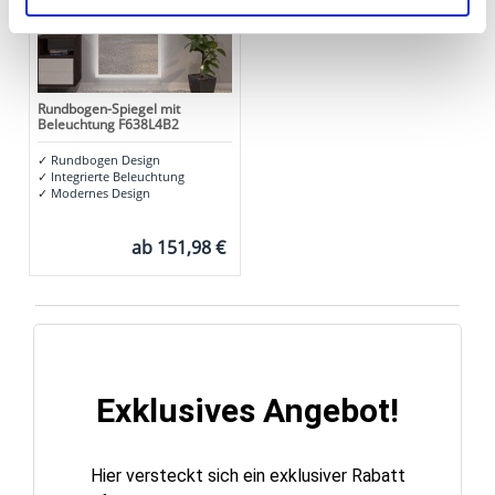
Ihre Einwilligung können Sie jederzeit mit Wirkung für die
Zukunft widerrufen. Am einfachsten ist es, wenn Sie dazu
unter "Cookies" Ihre getroffene Auswahl anpassen. Durch
den Widerruf der Einwilligung wird die vorherige
Rundbogen-Spiegel mit
Verarbeitung nicht berührt.
Beleuchtung F638L4B2
✓
Rundbogen Design
Impressum
|
Datenschutz
✓
Integrierte Beleuchtung
✓
Modernes Design
ab
151,98 €
Exklusives Angebot!
Hier versteckt sich ein exklusiver Rabatt