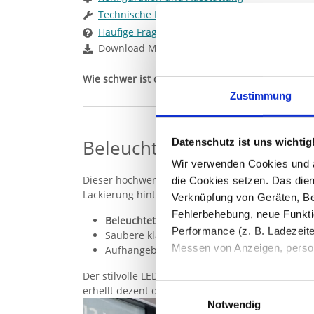
Technische Daten
Häufige Fragen
Download Montageanleitung
Wie schwer ist der Spiegel?
Berechnen Sie das G
Zustimmung
Beleuchteter Spiegel mit 
Datenschutz ist uns wichtig
Wir verwenden Cookies und äh
Dieser hochwertige Spiegel mit Hintergrundbele
die Cookies setzen. Das dient
Lackierung hinter dem Spiegel, die Oberfläche ist 
Verknüpfung von Geräten, Be
Fehlerbehebung, neue Funkti
Beleuchtet
Performance (z. B. Ladezeite
Saubere klarpolierte Kanten
Messen von Anzeigen, persona
Aufhängebefestigungen (wahlweise) rückseit
Der stilvolle LED Spiegel mit Bogen macht sich n
Die Einzelheiten können Sie
Einwilligungsauswahl
erhellt dezent die umliegende Wand.
die eingesetzten Technologi
Sie haben gelesen: LED Spiegel mit Bogen und 
Notwendig