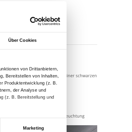
Über Cookies
nktionen von Drittanbietern,
härfe aus. Der Rand besteht aus einer schwarzen
, Bereitstellen von Inhalten,
r Produktentwicklung (z. B.
tnern, der Analyse und
 (z. B. Bereitstellung und
piegel geeignet. Die Hintergrundbeleuchtung
tenende können Sie mehr über
ungen vornehmen.
Marketing