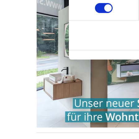
Indem Sie auf den Button "Zu
genannten Zwecken ein.
Ihre Einwilligung können Sie 
"Cookies" Ihre getroffene Au
berührt.
Impressum
|
Datenschutz