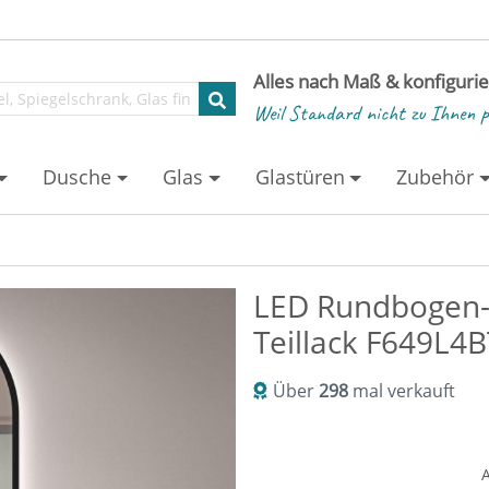
Alles nach Maß & konfiguri
Weil Standard nicht zu Ihnen p
Dusche
Glas
Glastüren
Zubehör
LED Rundbogen-
Teillack F649L4
Über
298
mal verkauft