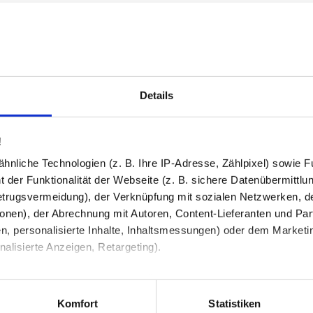
ewicht.
Details
schwarzem Rand
!
nliche Technologien (z. B. Ihre IP-Adresse, Zählpixel) sowie Fu
uchtung zeichnet sich durch 6 mm starkes Glas mit hoher Tiefensc
 der Funktionalität der Webseite (z. B. sichere Datenübermittlung
also glatt und leicht zu reinigen.
trugsvermeidung), der Verknüpfung mit sozialen Netzwerken, de
onen), der Abrechnung mit Autoren, Content-Lieferanten und Par
n, personalisierte Inhalte, Inhaltsmessungen) oder dem Marketing
lisierte Anzeigen, Retargeting).
ig vormontiert
icht nur in Flur oder Schlafzimmer gut, sondern ist auch als Bads
 unter Datenschutz nachlesen. Über den Link "Cookies" am Sei
en und Partner erfahren und die von Ihnen gewünschten Einstell
schwarzem Rand kaufen
Komfort
Statistiken