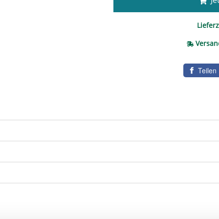
Jet
Lieferz
Versan
Teilen