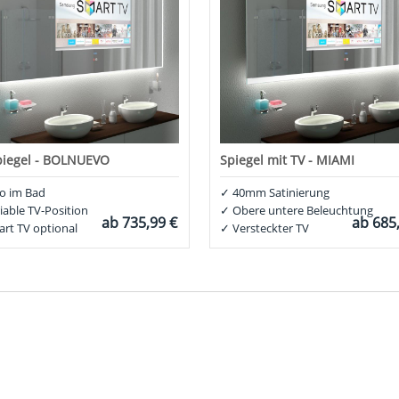
piegel - BOLNUEVO
Spiegel mit TV - MIAMI
o im Bad
✓
40mm Satinierung
iable TV-Position
✓
Obere untere Beleuchtung
ab
735,99 €
ab
685
rt TV optional
✓
Versteckter TV