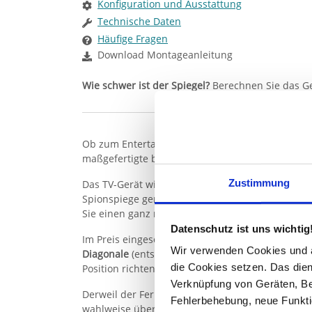
Konfiguration und Ausstattung
Technische Daten
Häufige Fragen
Download Montageanleitung
Wie schwer ist der Spiegel?
Berechnen Sie das G
Ob zum Entertainment im heimischen Spa, für d
maßgefertigte beleuchtete TV Spiegel 'Detroit' bie
Zustimmung
Das TV-Gerät wird hinter dem Spiegel montiert.
Spionspiege genannt – entspricht höchsten Qual
Sie einen ganz normalen Spiegel. Im Vergleich zu
Datenschutz ist uns wichtig
Im Preis eingeschlossen ist ein
15,6 Zoll-Display
m
Wir verwenden Cookies und äh
Diagonale
(entspricht etwa 55, 81 bzw. 102 cm) bi
die Cookies setzen. Das dient
Position richten wir uns nach Ihren individuelle
Verknüpfung von Geräten, Be
Derweil der Fernseher über einen handelsübliche
Fehlerbehebung, neue Funkti
wahlweise über einen vorhandenen Wandschalter