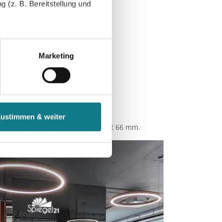
 (z. B. Bereitstellung und
tenende können Sie mehr über
ungen vornehmen.
Marketing
nenbezogenen Daten zu den
 ist es, wenn Sie dazu unter
Zustimmen & weiter
herige Verarbeitung nicht
.