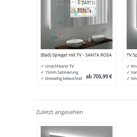
(Bad) Spiegel mit TV - SANTA ROSA
TV S
✓
Unsichtbarer TV
✓
Kin
✓
15mm Satinierung
✓
Var
ab
705,99 €
✓
Dreiseitig beleuchtet
✓
Sma
Zuletzt angesehen