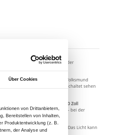
Arztpraxis oder auf der Messe – der
Über Cookies
iner Chromschicht überzogen – im Volksmund
teten Zustand sichtbar
ist; ausgeschaltet sehen
h Bildschirme mit
20, 22, 32 oder 40 Zoll
nktionen von Drittanbietern,
 unten, mittig, rechts oder links – bei der
, Bereitstellen von Inhalten,
r Produktentwicklung (z. B.
 einem Stromanschluss verbunden. Das Licht kann
tnern, der Analyse und
den.