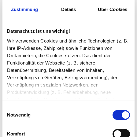
Jeder TV Spiegel in unserem Angebot kann, falls
Zustimmung
Details
Über Cookies
gewünscht, ausgestattet werden mit:
Badspiegel an die Wand montieren
Datenschutz ist uns wichtig!
Wir verwenden Cookies und ähnliche Technologien (z. B.
Ihre IP-Adresse, Zählpixel) sowie Funktionen von
Drittanbietern, die Cookies setzen. Das dient der
Funktionalität der Webseite (z. B. sichere
Datenübermittlung, Bereitstellen von Inhalten,
Verknüpfung von Geräten, Betrugsvermeidung), der
Verknüpfung mit sozialen Netzwerken, der
Produktentwicklung (z. B. Fehlerbehebung, neue
Funktionen), der Abrechnung mit Autoren, Content-
Lieferanten und Partnern, der Analyse und Performance
Digitaluhr oder Analoguhr
Einwilligungsauswahl
(z. B. Ladezeiten, personalisierte Inhalte,
Notwendig
einer oder zwei Steckdose/n, zum Beispiel für
Inhaltsmessungen) oder dem Marketing (z. B.
Rasierapparat, Haartrockner oder Radio
Bereitstellung und Messen von Anzeigen, personalisierte
einem unbeleuchteten oder beleuchteten
Komfort
Anzeigen, Retargeting).