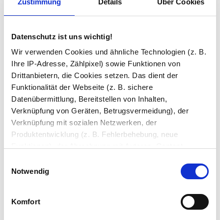
Zustimmung
Details
Über Cookies
3 Bewertungen
Datenschutz ist uns wichtig!
5 Sterne
3 (100%)
Wir verwenden Cookies und ähnliche Technologien (z. B.
Ihre IP-Adresse, Zählpixel) sowie Funktionen von
4 Sterne
0 (0%)
Drittanbietern, die Cookies setzen. Das dient der
3 Sterne
0 (0%)
Funktionalität der Webseite (z. B. sichere
2 Sterne
0 (0%)
Datenübermittlung, Bereitstellen von Inhalten,
Verknüpfung von Geräten, Betrugsvermeidung), der
1 Stern
0 (0%)
Verknüpfung mit sozialen Netzwerken, der
Produktentwicklung (z. B. Fehlerbehebung, neue
Daniela E.
Funktionen), der Abrechnung mit Autoren, Content-
18.08.2025
Lieferanten und Partnern, der Analyse und Performance
Einwilligungsauswahl
(z. B. Ladezeiten, personalisierte Inhalte,
Notwendig
Der Raumteiler RM83L3 steht jetzt
Inhaltsmessungen) oder dem Marketing (z. B.
zwischen Wohn- und Essbereich und
Bereitstellung und Messen von Anzeigen, personalisierte
macht optisch genau das, was wir uns
Komfort
Anzeigen, Retargeting).
erhofft hatten. Das Glas ist so klar, dass