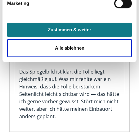
Marketing
Partner erfahren und die von Ihnen gewünschten
Ablösen an den Ecken. Eine Ecke des
Einstellungen vornehmen.
Glases war beim Auspacken minimal
angestoßen — sichtbar bevor die Folie
Indem Sie auf den Button "Zustimmen" klicken, willigen
drauf kam. Für den Preis okay.
Zustimmen & weiter
Sie in die Verarbeitung Ihrer personenbezogenen Daten
zu den genannten Zwecken ein.
Alle ablehnen
Sarah U.
26.11.2024
Ihre Einwilligung können Sie jederzeit mit Wirkung für die
Zukunft widerrufen. Am einfachsten ist es, wenn Sie dazu
Das Spiegelbild ist klar, die Folie liegt
unter "Cookies" Ihre getroffene Auswahl anpassen. Durch
gleichmäßig auf. Was mir fehlte war ein
den Widerruf der Einwilligung wird die vorherige
Hinweis, dass die Folie bei starkem
Verarbeitung nicht berührt.
Seitenlicht leicht sichtbar wird — das hätte
ich gerne vorher gewusst. Stört mich nicht
Impressum
|
Datenschutz
weiter, aber ich hätte meinen Einbauort
anders geplant.