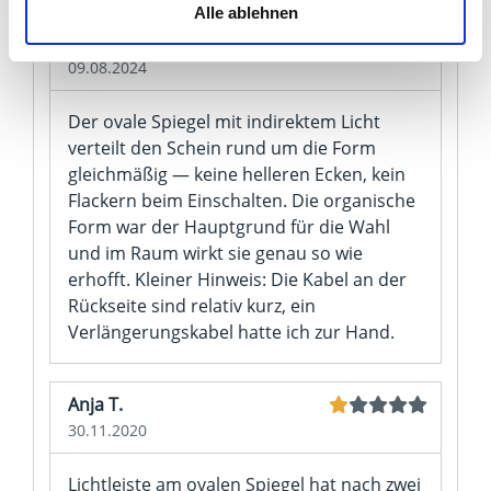
Alle ablehnen
Martin A.
Ihre Einwilligung können Sie jederzeit mit Wirkung für die
09.08.2024
Zukunft widerrufen. Am einfachsten ist es, wenn Sie dazu
unter "Cookies" Ihre getroffene Auswahl anpassen. Durch
Der ovale Spiegel mit indirektem Licht
den Widerruf der Einwilligung wird die vorherige
verteilt den Schein rund um die Form
Verarbeitung nicht berührt.
gleichmäßig — keine helleren Ecken, kein
Flackern beim Einschalten. Die organische
Impressum
|
Datenschutz
Form war der Hauptgrund für die Wahl
und im Raum wirkt sie genau so wie
erhofft. Kleiner Hinweis: Die Kabel an der
Rückseite sind relativ kurz, ein
Verlängerungskabel hatte ich zur Hand.
Anja T.
30.11.2020
Lichtleiste am ovalen Spiegel hat nach zwei