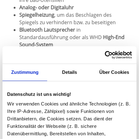
Analog- oder Digitaluhr
Spiegelheizung
, um das Beschlagen des
Spiegels zu verhindern bzw. zu beseitigen
Bluetooth Lautsprecher
in
Standardausführung oder als WHD
High-End
Sound-System
Schminkspiegel
in verschiedenen
Ausführungen
Bei Fragen helfen wir Ihnen gern persönlich und
Zustimmung
Details
Über Cookies
kompetent weiter!
Sie haben gelesen: Ovaler Spiegel mit indirektem Licht 
Datenschutz ist uns wichtig!
Kundenbewertungen
Wir verwenden Cookies und ähnliche Technologien (z. B.
Ihre IP-Adresse, Zählpixel) sowie Funktionen von
3.3
Drittanbietern, die Cookies setzen. Das dient der
Funktionalität der Webseite (z. B. sichere
Datenübermittlung, Bereitstellen von Inhalten,
3 Bewertungen