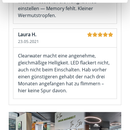
Woche musste ich die Helligkeit neu
Zukunft widerrufen. Am einfachsten ist es, wenn Sie dazu
einstellen — Memory fehlt. Kleiner
unter "Cookies" Ihre getroffene Auswahl anpassen. Durch
Wermutstropfen.
den Widerruf der Einwilligung wird die vorherige
Verarbeitung nicht berührt.
Laura H.
Impressum
|
Datenschutz
23.05.2021
Clearwater macht eine angenehme,
gleichmäßige Helligkeit. LED flackert nicht,
auch nicht beim Einschalten. Hab vorher
einen günstigeren gehabt der nach drei
Monaten angefangen hat zu flimmern –
hier keine Spur davon.