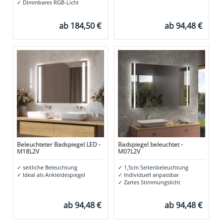
✓
Dimmbares RGB-Licht
ab
184,50 €
ab
94,48 €
Beleuchteter Badspiegel LED -
Badspiegel beleuchtet -
M18L2V
M07L2V
✓
seitliche Beleuchtung
✓
1,5cm Seitenbeleuchtung
✓
Ideal als Ankleidespiegel
✓
Individuell anpassbar
✓
Zartes Stimmungslicht
ab
94,48 €
ab
94,48 €