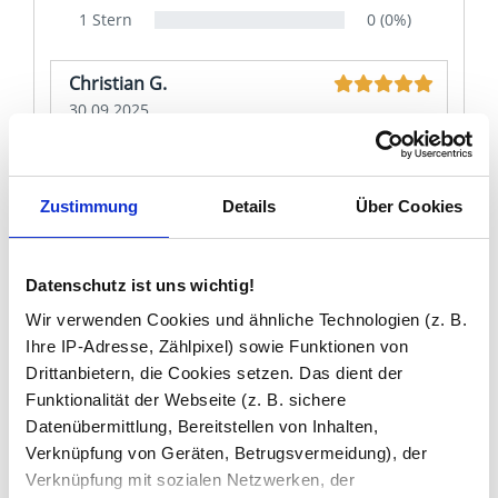
1 Stern
0 (0%)
Christian G.
30.09.2025
Der Clearwater liefert ein sehr
gleichmäßiges, klares Licht — kein
Zustimmung
Details
Über Cookies
Flackern, kein Farbstich. Montage war mit
zwei Personen in rund 30 Minuten erledigt.
Die Spiegelheizung arbeitet zuverlässig,
Datenschutz ist uns wichtig!
einzig der Touch-Schalter reagiert
Wir verwenden Cookies und ähnliche Technologien (z. B.
manchmal mit leichter Verzögerung.
Ihre IP-Adresse, Zählpixel) sowie Funktionen von
Drittanbietern, die Cookies setzen. Das dient der
Vanessa D.
Funktionalität der Webseite (z. B. sichere
14.03.2025
Datenübermittlung, Bereitstellen von Inhalten,
Verknüpfung von Geräten, Betrugsvermeidung), der
Clearwater, das Licht reicht wirklich aus —
Verknüpfung mit sozialen Netzwerken, der