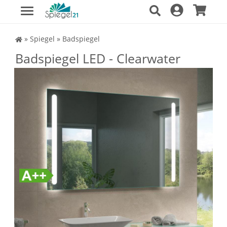
Spiegel Shop
»
Spiegel
»
Badspiegel
Badspiegel LED - Clearwater