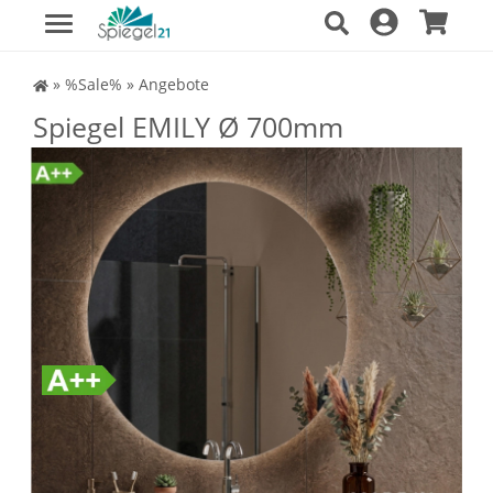
Spiegel Shop
»
%Sale%
»
Angebote
Spiegel EMILY Ø 700mm