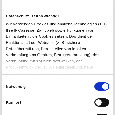
viertürigen Fabrikaten für einen breiten Waschtisch
finden Sie bei uns auch kleine
Datenschutz ist uns wichtig!
Badezimmerspiegelschränke mit drei Türen für das
Gästebad sowie besonders flache Modelle.
Wir verwenden Cookies und ähnliche Technologien (z. B.
Ihre IP-Adresse, Zählpixel) sowie Funktionen von
Möbel nach Maß: 3D-Konfigurator mit
Drittanbietern, die Cookies setzen. Das dient der
Live-Ansicht
Funktionalität der Webseite (z. B. sichere
Datenübermittlung, Bereitstellen von Inhalten,
Verknüpfung von Geräten, Betrugsvermeidung), der
Verknüpfung mit sozialen Netzwerken, der
Produktentwicklung (z. B. Fehlerbehebung, neue
Funktionen), der Abrechnung mit Autoren, Content-
Lieferanten und Partnern, der Analyse und Performance
Einwilligungsauswahl
(z. B. Ladezeiten, personalisierte Inhalte,
Notwendig
Inhaltsmessungen) oder dem Marketing (z. B.
Bereitstellung und Messen von Anzeigen, personalisierte
Komfort
Anzeigen, Retargeting).
Sie haben gelesen: Spiegelschrank nach Maß kaufen - Al