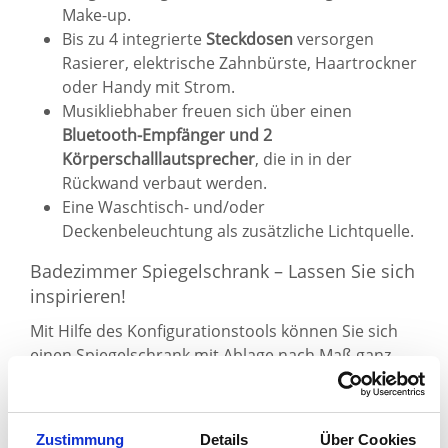
Make-up.
Bis zu 4 integrierte
Steckdosen
versorgen
Rasierer, elektrische Zahnbürste, Haartrockner
oder Handy mit Strom.
Musikliebhaber freuen sich über einen
Bluetooth-Empfänger und 2
Körperschalllautsprecher
, die in in der
Rückwand verbaut werden.
Eine Waschtisch- und/oder
Deckenbeleuchtung als zusätzliche Lichtquelle.
Badezimmer Spiegelschrank – Lassen Sie sich
inspirieren!
Mit Hilfe des Konfigurationstools können Sie sich
einen
Spiegelschrank mit Ablage
nach Maß ganz
unkompliziert zusammenstellen.
Bei Spiegel21 finden Sie einen
Spiegelschrank
für
Zustimmung
Details
Über Cookies
jeden Einrichtungsstil. Neben großen drei- oder