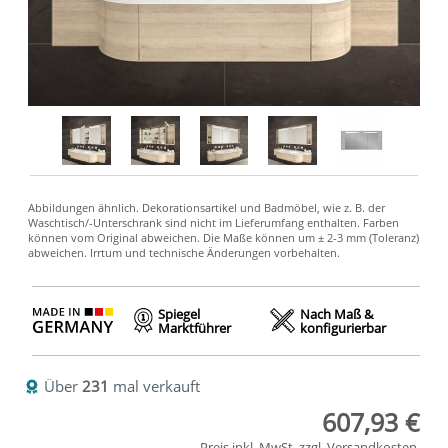
Spiegel
Nach Maß &
Marktführer
konfigurierbar
Über
231
mal verkauft
607,93 €
Preis inkl. MwSt. zzgl.
Versandkosten
.