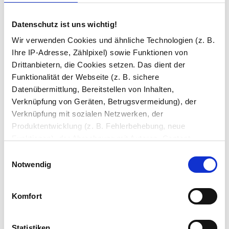
Datenschutz ist uns wichtig!
Wir verwenden Cookies und ähnliche Technologien (z. B.
Ihre IP-Adresse, Zählpixel) sowie Funktionen von
Möbel nach Maß: 3D-Konfigurator mit Live-
Drittanbietern, die Cookies setzen. Das dient der
Ansicht
Funktionalität der Webseite (z. B. sichere
Datenübermittlung, Bereitstellen von Inhalten,
Verknüpfung von Geräten, Betrugsvermeidung), der
Verknüpfung mit sozialen Netzwerken, der
Produktentwicklung (z. B. Fehlerbehebung, neue
Funktionen), der Abrechnung mit Autoren, Content-
Lieferanten und Partnern, der Analyse und Performance
Einwilligungsauswahl
(z. B. Ladezeiten, personalisierte Inhalte,
Notwendig
Inhaltsmessungen) oder dem Marketing (z. B.
Bereitstellung und Messen von Anzeigen, personalisierte
Komfort
Anzeigen, Retargeting).
Sie haben gelesen: Spiegelschrank auf Maß aus Alumini
Die Einzelheiten können Sie unter Datenschutz
Statistiken