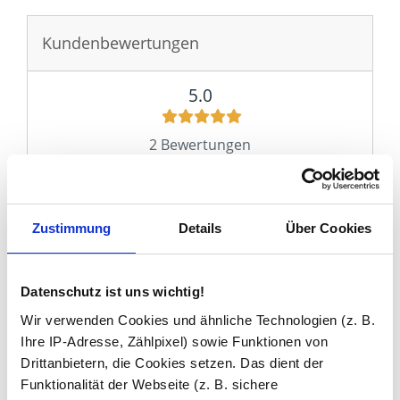
Sie haben gelesen: LED-Spiegelschrank nach Maß kaufen
Kundenbewertungen
5.0
2 Bewertungen
5 Sterne
2 (100%)
4 Sterne
0 (0%)
Zustimmung
Details
Über Cookies
3 Sterne
0 (0%)
2 Sterne
0 (0%)
Datenschutz ist uns wichtig!
1 Stern
0 (0%)
Wir verwenden Cookies und ähnliche Technologien (z. B.
Ihre IP-Adresse, Zählpixel) sowie Funktionen von
Vanessa Q.
Drittanbietern, die Cookies setzen. Das dient der
10.12.2023
Funktionalität der Webseite (z. B. sichere