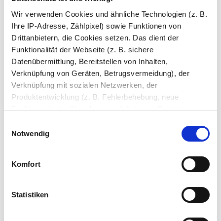
Möbel nach Maß: 3D-Konfigurator mit Live-
Wir verwenden Cookies und ähnliche Technologien (z. B.
Ansicht
Ihre IP-Adresse, Zählpixel) sowie Funktionen von
Drittanbietern, die Cookies setzen. Das dient der
Funktionalität der Webseite (z. B. sichere
Datenübermittlung, Bereitstellen von Inhalten,
Verknüpfung von Geräten, Betrugsvermeidung), der
Verknüpfung mit sozialen Netzwerken, der
Produktentwicklung (z. B. Fehlerbehebung, neue
Funktionen), der Abrechnung mit Autoren, Content-
Lieferanten und Partnern, der Analyse und Performance
Einwilligungsauswahl
(z. B. Ladezeiten, personalisierte Inhalte,
Notwendig
Inhaltsmessungen) oder dem Marketing (z. B.
Sie haben gelesen: Alu Spiegelschrank nach Maß online 
Bereitstellung und Messen von Anzeigen, personalisierte
Komfort
Anzeigen, Retargeting).
Passende Bad-Unterschränke
Die Einzelheiten können Sie unter Datenschutz
Statistiken
nachlesen. Über den Link "Cookies" am Seitenende
können Sie mehr über die eingesetzten Technologien und