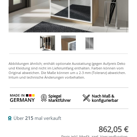
Spiegel
Nach Maß &
Marktführer
konfigurierbar
Über
215
mal verkauft
862,05 €
Preis inkl. MwSt. zzgl.
Versandkosten
.