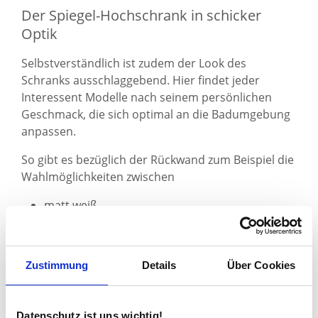
Der Spiegel-Hochschrank in schicker
Optik
Selbstverständlich ist zudem der Look des
Schranks ausschlaggebend. Hier findet jeder
Interessent Modelle nach seinem persönlichen
Geschmack, die sich optimal an die Badumgebung
anpassen.
So gibt es bezüglich der Rückwand zum Beispiel die
Wahlmöglichkeiten zwischen
matt weiß,
matt schwarz oder
verspiegelt.
Zustimmung
Details
Über Cookies
Die Zwischenböden können ebenfalls individuell
gestaltet werden. Sie dienen der einfachen Ablage
und der
unkomplizierten Sortierung
der Kleinteile
Datenschutz ist uns wichtig!