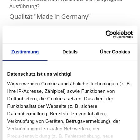
Ausführung?
Qualität "Made in Germany"
Für welche Version des Bad-Hochschranks mit
Spiegeltür innen und außen sich die Käufer auch
entscheiden, sie erhalten ein Produkt, das "
Made in
Germany
" ist und mit besonders hoher
Zustimmung
Details
Über Cookies
Langlebigkeit und Stabilität punkten kann. Die
Schränke für das Badezimmer werden in Lünen bei
Dortmund, Nordrhein-Westfalen hergestellt und
Datenschutz ist uns wichtig!
direkt beim Hersteller gekauft
. Jetzt die große
Wir verwenden Cookies und ähnliche Technologien (z. B.
Auswahl an hochwertigen Produkten im Sortiment
Ihre IP-Adresse, Zählpixel) sowie Funktionen von
von Spiegel21 für die Badgestaltung entdecken!
Drittanbietern, die Cookies setzen. Das dient der
Möbel nach Maß: 3D-Konfigurator mit
Funktionalität der Webseite (z. B. sichere
Datenübermittlung, Bereitstellen von Inhalten,
Live-Ansicht
Verknüpfung von Geräten, Betrugsvermeidung), der
Verknüpfung mit sozialen Netzwerken, der
Produktentwicklung (z. B. Fehlerbehebung, neue