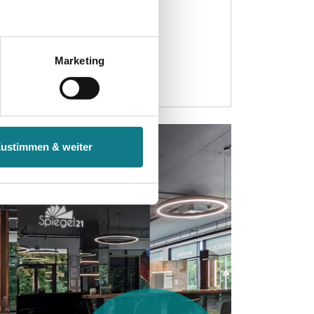
tenende können Sie mehr über
ungen vornehmen.
Marketing
nenbezogenen Daten zu den
 ist es, wenn Sie dazu unter
Zustimmen & weiter
herige Verarbeitung nicht