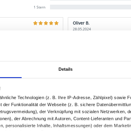
1 Stern
Oliver B.
28.05.2024
, alles passte beim Auflegen
Tischplatte 38mm, stabil und
 Verpackung, aber das juckt
beim Drüberstreichen minimal
und die Kanten fühlen sich
fiel mir aber auf.
Details
Dieter F.
02.06.2021
!
nliche Technologien (z. B. Ihre IP-Adresse, Zählpixel) sowie Fu
n Schreibtisch-Umbau
Tischplatte sauber gefräst, K
 der Funktionalität der Webseite (z. B. sichere Datenübermittlung
ig massiv an, keine
Ecke Klebestreifen hinterlas
e Oberfläche ist gleichmäßig
Platte selbst einwandfrei.
trugsvermeidung), der Verknüpfung mit sozialen Netzwerken, de
onen), der Abrechnung mit Autoren, Content-Lieferanten und Par
n, personalisierte Inhalte, Inhaltsmessungen) oder dem Marketing