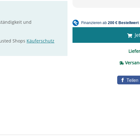
ständigkeit und
Jet
rusted Shops
Käuferschutz
Liefer
Versan
Teilen