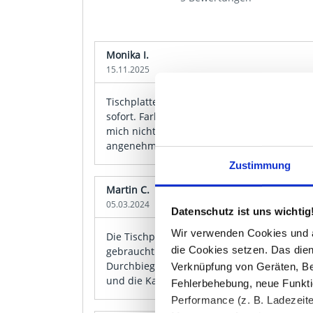
Monika I.
15.11.2025
Tischplatte kam in den bestellten Maßen an
sofort. Farbkarte war etwas zerknickt in der
mich nicht — die Platte selbst ist tadellos 
angenehm glatt an.
Zustimmung
Martin C.
05.03.2024
Datenschutz ist uns wichtig
Wir verwenden Cookies und äh
Die Tischplatte nach Maß hab ich für eine
die Cookies setzen. Das dient
gebraucht. Die 38mm-Stärke fühlt sich richt
Durchbiegung auch bei größerem Format. Di
Verknüpfung von Geräten, Be
und die Kanten sind sauber gebürstet.
Fehlerbehebung, neue Funkti
Performance (z. B. Ladezeite