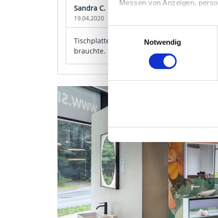
Messen von Anzeigen, persona
Sandra C.
19.04.2020
Die Einzelheiten können Sie
Einwilligungsauswahl
die eingesetzten Technologi
Tischplatte passt maßgenau, Oberfläche sch
Notwendig
brauchte.
Indem Sie auf den Button "Zu
genannten Zwecken ein.
Ihre Einwilligung können Sie 
"Cookies" Ihre getroffene Au
berührt.
Impressum
|
Datenschutz