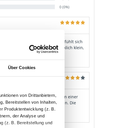
0 (0%)
 gut aussehend. Eine Schmalseite fühlt sich
 rauer an als die anderen — wirklich klein,
Über Cookies
nktionen von Drittanbietern,
anten ordentlich. Schutzfolie hat an einer
, Bereitstellen von Inhalten,
sen, mit etwas Aufwand abgegangen. Die
r Produktentwicklung (z. B.
tnern, der Analyse und
 (z. B. Bereitstellung und