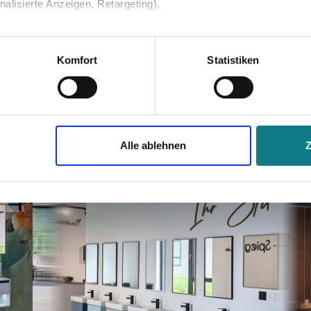
lisierte Anzeigen, Retargeting).
 unter Datenschutz nachlesen. Über den Link "Cookies" am Sei
en und Partner erfahren und die von Ihnen gewünschten Einstell
ön glatt. Genau das was ich
Komfort
Statistiken
stimmen" klicken, willigen Sie in die Verarbeitung Ihrer perso
jederzeit mit Wirkung für die Zukunft widerrufen. Am einfachsten
Alle ablehnen
swahl anpassen. Durch den Widerruf der Einwilligung wird die vor