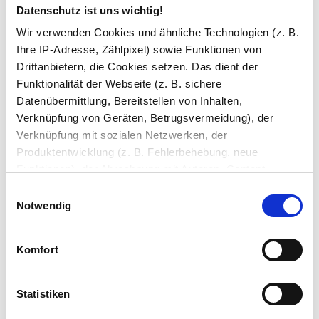
Datenschutz ist uns wichtig!
Siebdruck Platte Sieb/Film BFU
24 mm
Wir verwenden Cookies und ähnliche Technologien (z. B.
✓
Auf den Millimeter genau
Ihre IP-Adresse, Zählpixel) sowie Funktionen von
✓
Siebdruckplatte 24mm
Drittanbietern, die Cookies setzen. Das dient der
✓
Wasserfest (BFU-Qualität)
Funktionalität der Webseite (z. B. sichere
Datenübermittlung, Bereitstellen von Inhalten,
ab
16,29 €
Verknüpfung von Geräten, Betrugsvermeidung), der
Verknüpfung mit sozialen Netzwerken, der
Produktentwicklung (z. B. Fehlerbehebung, neue
Funktionen), der Abrechnung mit Autoren, Content-
Lieferanten und Partnern, der Analyse und Performance
Einwilligungsauswahl
Exklusives Angebot!
(z. B. Ladezeiten, personalisierte Inhalte,
Notwendig
Inhaltsmessungen) oder dem Marketing (z. B.
Bereitstellung und Messen von Anzeigen, personalisierte
Komfort
Hier versteckt sich ein exklusiver Rabatt
Anzeigen, Retargeting).
für Sie! Zur Anzeige benötigen wir Ihre
Zustimmung für Marketing Cookies.
Die Einzelheiten können Sie unter Datenschutz
Statistiken
nachlesen. Über den Link "Cookies" am Seitenende