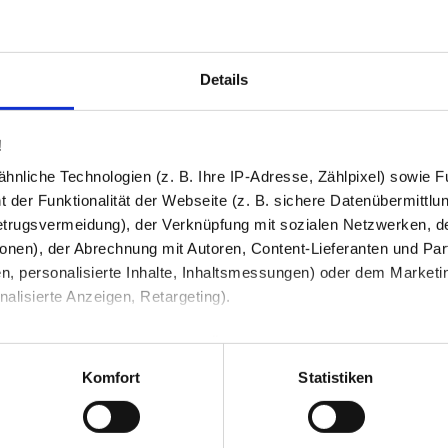
tzbar — ich hab die Platte
Multiplex-Platte ist sauber u
en, kein hohler Kern. Für den
hatte beim Auspacken einen m
abgeschliffen hab — kaum der
halber.
Details
!
nliche Technologien (z. B. Ihre IP-Adresse, Zählpixel) sowie Fu
lich, aber an einer Ecke hatte
 der Funktionalität der Webseite (z. B. sichere Datenübermittlung
im Auspacken aufgefallen ist.
trugsvermeidung), der Verknüpfung mit sozialen Netzwerken, de
e eigentlich nicht passieren.
onen), der Abrechnung mit Autoren, Content-Lieferanten und Par
n, personalisierte Inhalte, Inhaltsmessungen) oder dem Marketing
lisierte Anzeigen, Retargeting).
 unter Datenschutz nachlesen. Über den Link "Cookies" am Sei
en und Partner erfahren und die von Ihnen gewünschten Einstell
Komfort
Statistiken
stimmen" klicken, willigen Sie in die Verarbeitung Ihrer perso