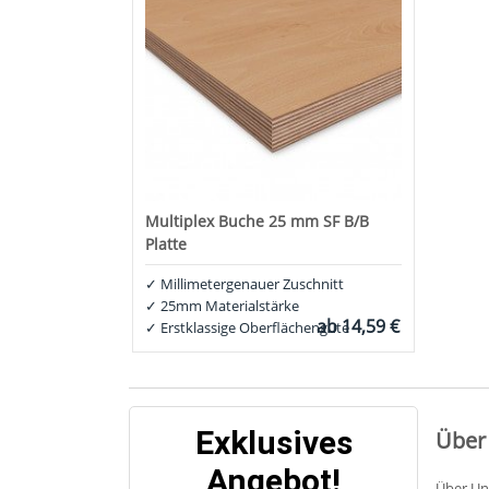
Multiplex Buche 25 mm SF B/B
Platte
✓
Millimetergenauer Zuschnitt
✓
25mm Materialstärke
ab
14,59 €
✓
Erstklassige Oberflächengüte
Exklusives
Über
Angebot!
Über Un