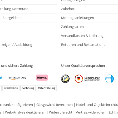
tellung Dortmund
Zubehör
21 Spiegelshop
Montageanleitungen
s
Zahlungsarten
Versandkosten & Lieferung
nzeigen / Ausbildung
Retouren und Reklamationen
e und sichere Zahlung
Unser Qualitätsversprechen
schrank konfigurieren
|
Glasgewicht berechnen
|
Hotel- und Objekteinricht
s
|
Web-Analyse deaktivieren
|
Widerrufsrecht
|
Vertrag widerrufen
|
Echth