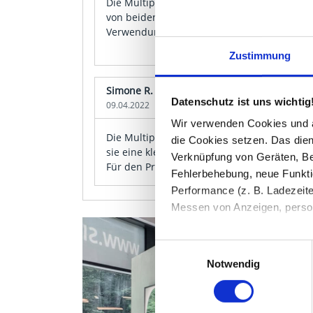
Die Multiplex Buche 25 mm ist beidseitig nu
von beiden Seiten angefasst, keine Fehlstell
Verwendungszweck genau richtig.
Zustimmung
Simone R.
Datenschutz ist uns wichtig
09.04.2022
Wir verwenden Cookies und äh
Die Multiplexplatte ist grundsätzlich ordent
die Cookies setzen. Das dient
sie eine kleine Delle im Furnier die erst be
Verknüpfung von Geräten, Be
Für den Preis geht es noch, aber sowas sollt
Fehlerbehebung, neue Funkti
Performance (z. B. Ladezeite
Messen von Anzeigen, persona
Die Einzelheiten können Sie
Einwilligungsauswahl
die eingesetzten Technologi
Notwendig
Indem Sie auf den Button "Zu
genannten Zwecken ein.