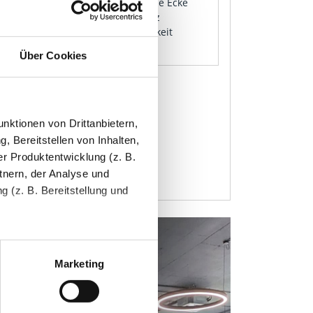
nd die Oberfläche gleichmäßig. Eine Ecke
inimalen Absplitter, den ich kurz
 Rede wert, aber der Vollständigkeit
Über Cookies
nktionen von Drittanbietern,
, Bereitstellen von Inhalten,
r Produktentwicklung (z. B.
tnern, der Analyse und
 (z. B. Bereitstellung und
tenende können Sie mehr über
ungen vornehmen.
Marketing
nenbezogenen Daten zu den