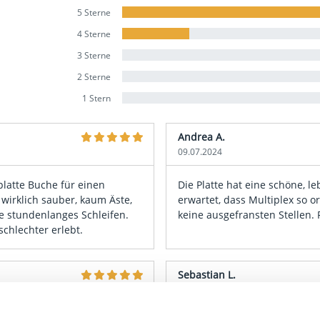
5 Sterne
4 Sterne
3 Sterne
2 Sterne
1 Stern
Andrea A.
09.07.2024
platte Buche für einen
Die Platte hat eine schöne, 
wirklich sauber, kaum Äste,
erwartet, dass Multiplex so o
hne stundenlanges Schleifen.
keine ausgefransten Stellen. 
chlechter erlebt.
Sebastian L.
25.11.2023